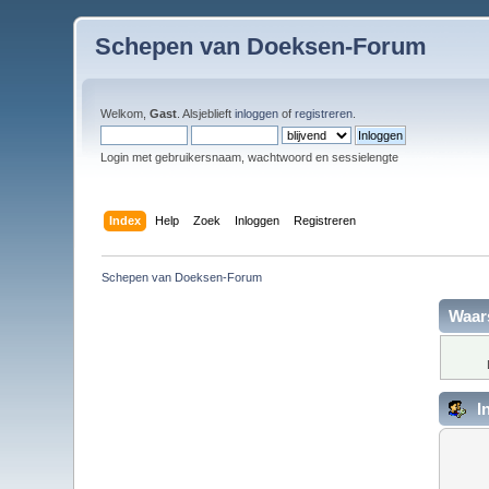
Schepen van Doeksen-Forum
Welkom,
Gast
. Alsjeblieft
inloggen
of
registreren
.
Login met gebruikersnaam, wachtwoord en sessielengte
Index
Help
Zoek
Inloggen
Registreren
Schepen van Doeksen-Forum
Waar
I