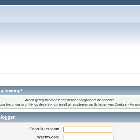
schuwing!
Alleen geregistreerde leden hebben toegang tot dit gedeelte.
Log hieronder in of klik op
deze link
om jezelf te registreren op Schepen van Doeksen-Forum
nloggen
Gebruikersnaam:
Wachtwoord: