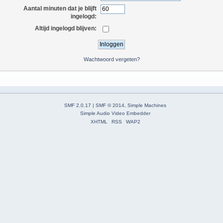
Aantal minuten dat je blijft
ingelogd:
Altijd ingelogd blijven:
Wachtwoord vergeten?
SMF 2.0.17
|
SMF © 2014
,
Simple Machines
Simple Audio Video Embedder
XHTML
RSS
WAP2