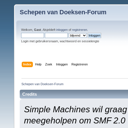
Schepen van Doeksen-Forum
Welkom,
Gast
. Alsjeblieft
inloggen
of
registreren
.
Login met gebruikersnaam, wachtwoord en sessielengte
Index
Help
Zoek
Inloggen
Registreren
Schepen van Doeksen-Forum
Credits
Simple Machines wil graag
meegeholpen om SMF 2.0 