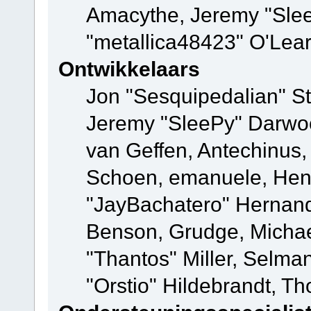
Amacythe, Jeremy "Sle
"metallica48423" O'Lea
Ontwikkelaars
Jon "Sesquipedalian" St
Jeremy "SleePy" Darwo
van Geffen, Antechinus, 
Schoen, emanuele, Hend
"JayBachatero" Hernand
Benson, Grudge, Micha
"Thantos" Miller, Selma
"Orstio" Hildebrandt, Th