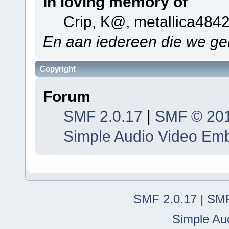
In loving memory of
Crip, K@, metallica484
En aan iedereen die we ge
Copyright
Forum
SMF 2.0.17
|
SMF © 20
Simple Audio Video Em
SMF 2.0.17
|
SMF
Simple Au