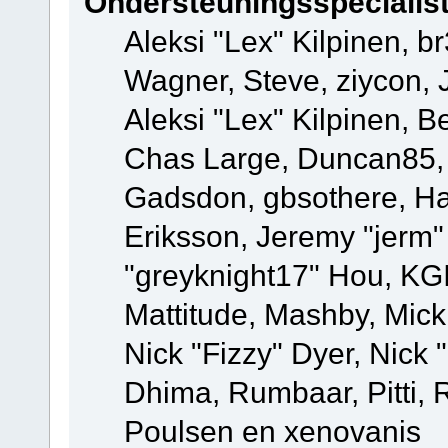
Ondersteuningsspecialis
Aleksi "Lex" Kilpinen, b
Wagner, Steve, ziycon, 
Aleksi "Lex" Kilpinen, B
Chas Large, Duncan85, E
Gadsdon, gbsothere, Ha
Eriksson, Jeremy "jerm"
"greyknight17" Hou, KGIII
Mattitude, Mashby, Mick G
Nick "Fizzy" Dyer, Nick 
Dhima, Rumbaar, Pitti,
Poulsen en xenovanis