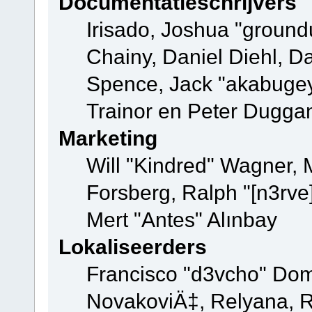
Documentatieschrijvers
Irisado, Joshua "ground
Chainy, Daniel Diehl, D
Spence, Jack "akabugey
Trainor en Peter Dugga
Marketing
Will "Kindred" Wagner,
Forsberg, Ralph "[n3rve
Mert "Antes" Alınbay
Lokaliseerders
Francisco "d3vcho" Dom
NovakoviÄ‡, Relyana, R