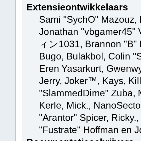
Extensieontwikkelaars
Sami "SychO" Mazouz, 
Jonathan "vbgamer45" V
ィン1031, Brannon "B" Ha
Bugo, Bulakbol, Colin "
Eren Yasarkurt, Gwenwy
Jerry, Joker™, Kays, Kil
"SlammedDime" Zuba, M
Kerle, Mick., NanoSecto
"Arantor" Spicer, Ricky.
"Fustrate" Hoffman en J