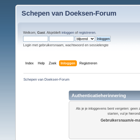
Schepen van Doeksen-Forum
Welkom,
Gast
. Alsjeblieft
inloggen
of
registreren
.
Login met gebruikersnaam, wachtwoord en sessielengte
Index
Help
Zoek
Inloggen
Registreren
Schepen van Doeksen-Forum
Authenticatieherinnering
Als je je inloggevens bent vergeten: gee
starten, vul je hieron
Gebruikersnaam/e-mai