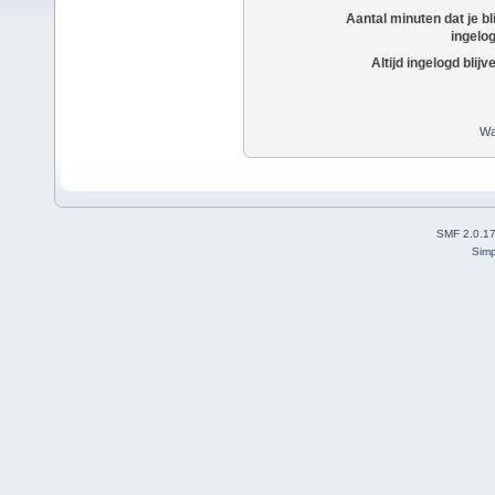
Aantal minuten dat je bli
ingelo
Altijd ingelogd blijv
Wa
SMF 2.0.1
Simp