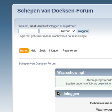
Schepen van Doeksen-Forum
Welkom,
Gast
. Alsjeblieft
inloggen
of
registreren
.
Login met gebruikersnaam, wachtwoord en sessielengte
Index
Help
Zoek
Inloggen
Registreren
Schepen van Doeksen-Forum
Waarschuwing!
Alleen geregistreerde
Log hieronder in of klik op
deze link
om
Inloggen
Gebruikersnaa
Wachtwoor