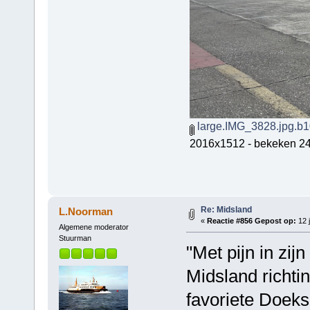
large.IMG_3828.jpg.b
2016x1512 - bekeken 24
Re: Midsland
L.Noorman
«
Reactie #856 Gepost op:
12 j
Algemene moderator
Stuurman
"Met pijn in zij
Midsland richti
favoriete Doeks