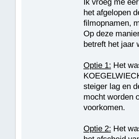
Ik vroeg me eer
het afgelopen d
filmopnamen, me
Op deze manier
betreft het jaar
Optie 1:
Het was
KOEGELWIECK b
steiger lag en d
mocht worden o
voorkomen.
Optie 2:
Het was
het afscheid v