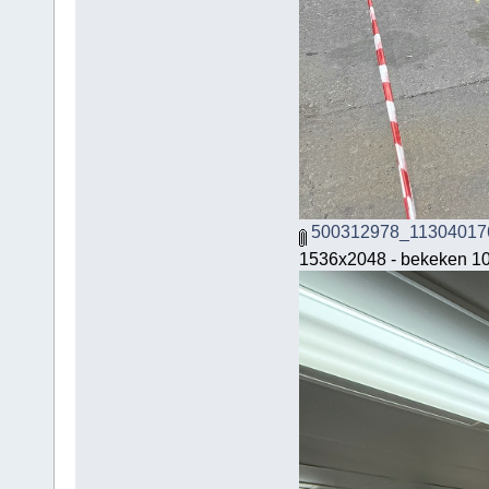
500312978_11304017
1536x2048 - bekeken 10