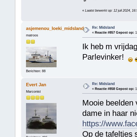
«
Laatst bewerkt op: 12 juli 2024, 1
Re: Midsland
asjemenou_loeki_midsland
«
Reactie #857 Gepost op:
1
matroos
Ik heb m vrijda
Parlevinker!
Berichten: 88
Re: Midsland
Evert Jan
«
Reactie #858 Gepost op:
1
Marconist
Mooie beelden 
dame in haar n
https://www.fa
Op de tafeltjes