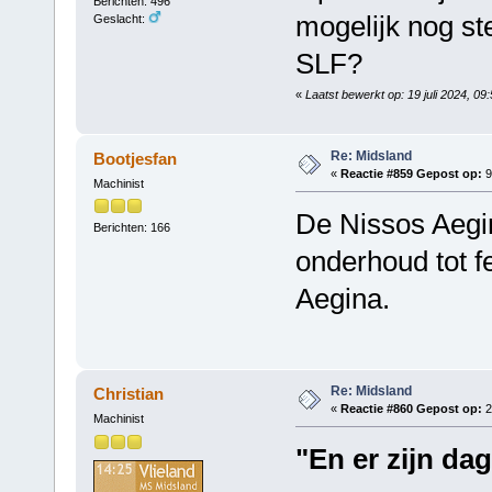
Berichten: 496
mogelijk nog ste
Geslacht:
SLF?
«
Laatst bewerkt op: 19 juli 2024, 09
Re: Midsland
Bootjesfan
«
Reactie #859 Gepost op:
9
Machinist
De Nissos Aegin
Berichten: 166
onderhoud tot fe
Aegina.
Re: Midsland
Christian
«
Reactie #860 Gepost op:
2
Machinist
"En er zijn dag