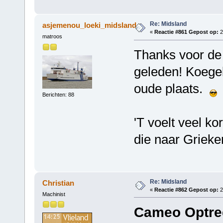
Re: Midsland
asjemenou_loeki_midsland
«
Reactie #861 Gepost op:
2
matroos
Thanks voor de 
geleden! Koege
oude plaats.
Berichten: 88
'T voelt veel ko
die naar Grieke
Re: Midsland
Christian
«
Reactie #862 Gepost op:
2
Machinist
Cameo Optre