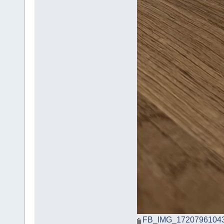
FB_IMG_17207961043