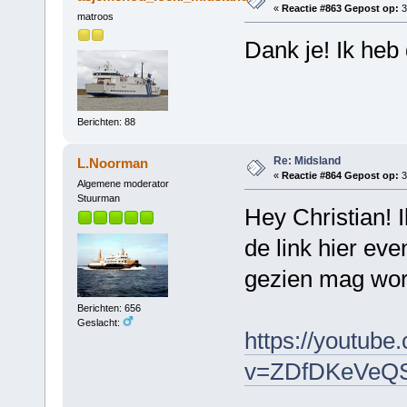
«
Reactie #863 Gepost op:
3
matroos
Dank je! Ik heb
Berichten: 88
Re: Midsland
L.Noorman
«
Reactie #864 Gepost op:
3
Algemene moderator
Stuurman
Hey Christian! 
de link hier eve
gezien mag wor
Berichten: 656
Geslacht:
https://youtube
v=ZDfDKeVeQS