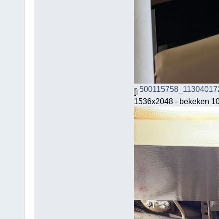
500115758_11304017
1536x2048 - bekeken 10