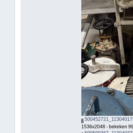
500452721_11304017
1536x2048 - bekeken 99
500599367_11304032