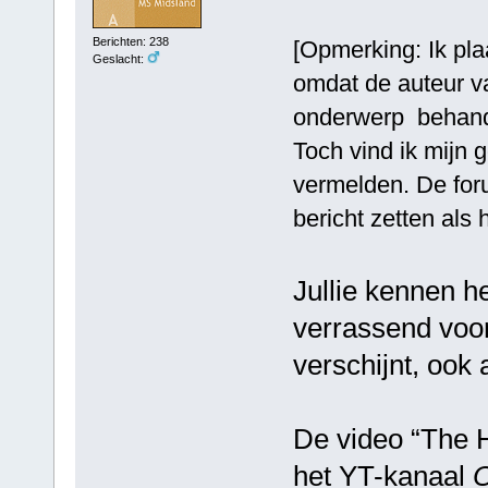
Berichten: 238
[Opmerking: Ik pla
Geslacht:
omdat de auteur v
onderwerp behand
Toch vind ik mijn g
vermelden. De for
bericht zetten als h
Jullie kennen h
verrassend voor
verschijnt, ook 
De video “The H
het YT-kanaal
O