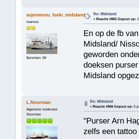
Re: Midsland
asjemenou_loeki_midsland
«
Reactie #865 Gepost op:
2
matroos
En op de fb van
Midsland/ Nisso
geworden onder
Berichten: 88
doeksen purser 
Midsland opgez
Re: Midsland
L.Noorman
«
Reactie #866 Gepost op:
5 ju
Algemene moderator
Stuurman
"Purser Arn Hag
zelfs een tattoo