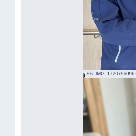
FB_IMG_17207960965