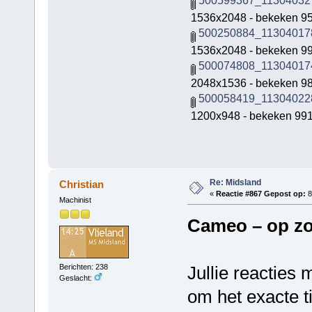
1536x2048 - bekeken 95
500250884_11304017
1536x2048 - bekeken 99
500074808_11304017
2048x1536 - bekeken 98
500058419_11304022
1200x948 - bekeken 991 
Re: Midsland
Christian
«
Reactie #867 Gepost op:
8
Machinist
Cameo – op zoe
Jullie reacties
Berichten: 238
Geslacht:
om het exacte ti