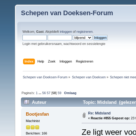
Schepen van Doeksen-Forum
Welkom,
Gast
. Alsjeblieft
inloggen
of
registreren
.
Login met gebruikersnaam, wachtwoord en sessielengte
Index
Help
Zoek
Inloggen
Registreren
Schepen van Doeksen-Forum
»
Schepen van Doeksen
»
Schepen niet mee
Pagina's:
1
...
56
57
[
58
]
59
Omlaag
Auteur
Topic: Midsland (gelezen
Re: Midsland
Bootjesfan
«
Reactie #855 Gepost op:
23 f
Machinist
Ze ligt weer voo
Berichten: 166