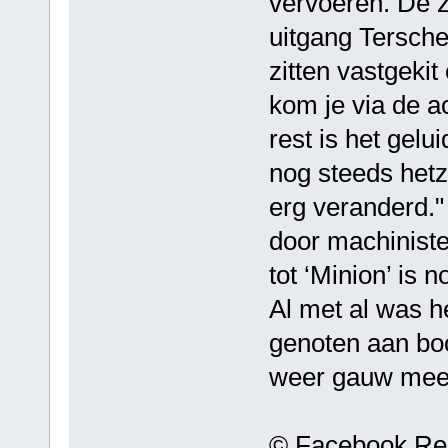
vervoeren. De z
uitgang Terschel
zitten vastgeki
kom je via de a
rest is het gel
nog steeds hetz
erg veranderd." 
door machinist
tot ‘Minion’ is 
Al met al was h
genoten aan bo
weer gauw mee 
© Facebook Re