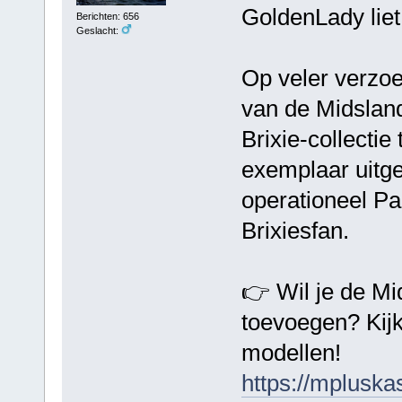
GoldenLady liet
Berichten: 656
Geslacht:
Op veler verzoe
van de Midsland
Brixie-collectie
exemplaar uitge
operationeel Pau
Brixiesfan.
👉 Wil je de Mi
toevoegen? Kijk
modellen!
https://mpluska