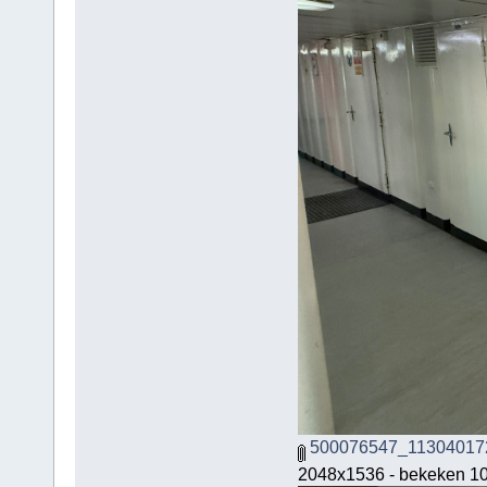
500076547_11304017
2048x1536 - bekeken 10