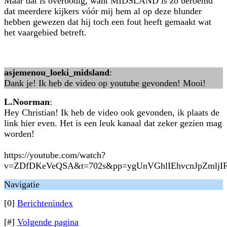
Maar dat is overbodig, want MIDSLAND is zo beroemd
dat meerdere kijkers vóór mij hem al op deze blunder
hebben gewezen dat hij toch een fout heeft gemaakt wat
het vaargebied betreft.
asjemenou_loeki_midsland
:
Dank je! Ik heb de video op youtube gevonden! Mooi!
L.Noorman
:
Hey Christian! Ik heb de video ook gevonden, ik plaats de
link hier even. Het is een leuk kanaal dat zeker gezien mag
worden!
https://youtube.com/watch?
v=ZDfDKeVeQSA&t=702s&pp=ygUnVGhlIEhvcnJpZmljI
Navigatie
[0]
Berichtenindex
[#]
Volgende pagina