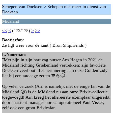
Schepen van Doeksen > Schepen niet meer in dienst van
Doeksen
Midsland
<<
<
(172/175)
>
>>
Bootjesfan
:
Ze ligt weer voor de kant ( Bron Shipfriends )
L.Noorman
:
"Met pijn in zijn hart zag purser Arn Hagen in 2021 de
Midsland richting Griekenland vertrekken: zijn favoriete
Doeksen-veerboot! Ter herinnering aan deze GoldenLady
liet hij een tatoeage zetten 💙💪😄
Op veler verzoek (Arn is namelijk niet de enige fan van de
Midsland 😜) is de Midsland nu aan onze Brixie-collectie
toegevoegd! Arn kreeg het allereerste exemplaar uitgereikt
door assistent-manager horeca operationeel Paul Visser,
zelf ook een groot Brixiesfan.