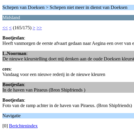
Schepen van Doeksen > Schepen niet meer in dienst van Doeksen
Midsland
<<
<
(165/175)
>
>>
Bootjesfan
:
Heeft vanmorgen de eerste afvaart gedaan naar Aegina een over van ee
L.Noorman
:
De nieuwe kleurstelling doet mij denken aan de oude Doeksen kleurst
cees
:
Vandaag voor een nieuwe rederij in de nieuwe kleuren
Bootjesfan
:
In de haven van Piraeus (Bron Shipfriends )
Bootjesfan
:
Foto van de ramp achter in de haven van Piraeus. (Bron Shipfriends)
Navigatie
[0]
Berichtenindex