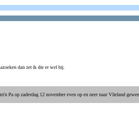
azoeken dan zet ik die er wel bij.
et m'n Pa op zaderdag 12 november even op en neer naar Vlieland gew