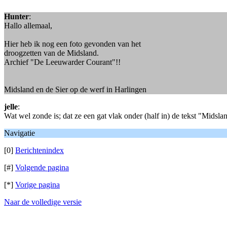
Hunter
:
Hallo allemaal,
Hier heb ik nog een foto gevonden van het
droogzetten van de Midsland.
Archief "De Leeuwarder Courant"!!
Midsland en de Sier op de werf in Harlingen
jelle
:
Wat wel zonde is; dat ze een gat vlak onder (half in) de tekst "Midsl
Navigatie
[0]
Berichtenindex
[#]
Volgende pagina
[*]
Vorige pagina
Naar de volledige versie