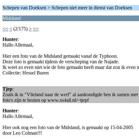
Schepen van Doeksen > Schepen niet meer in dienst van Doeksen
Midsland
<<
<
(2/175)
>
>>
Hunter
:
Hallo Allemaal,
Hier een foto van de Midsland gemaakt vanaf de Typhoon.
Deze foto is gemaakt tijdens de verscheping van de Najade.
Ik weet zo even niet wie de foto gemaakt heeft maar dat zou ik even n
Collectie: Hessel Buren
Tjep
:
Zoals ik in "Vlieland naar de werf" al aankondigde ben ik samen m
foto's zijn te bezien op www.xs4all.nl/~tjepf
Hunter
:
Hallo Allemaal,
Hier ook nog een foto van de Midsland, is gemaakt op 15-04-2005
door Leo Colman!!!