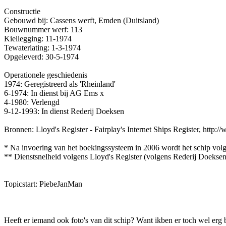
Constructie
Gebouwd bij: Cassens werft, Emden (Duitsland)
Bouwnummer werf: 113
Kiellegging: 11-1974
Tewaterlating: 1-3-1974
Opgeleverd: 30-5-1974
Operationele geschiedenis
1974: Geregistreerd als 'Rheinland'
6-1974: In dienst bij AG Ems x
4-1980: Verlengd
9-12-1993: In dienst Rederij Doeksen
Bronnen: Lloyd's Register - Fairplay's Internet Ships Register, http:
* Na invoering van het boekingssysteem in 2006 wordt het schip volge
** Dienstsnelheid volgens Lloyd's Register (volgens Rederij Doekse
Topicstart: PiebeJanMan
Heeft er iemand ook foto's van dit schip? Want ikben er toch wel erg 