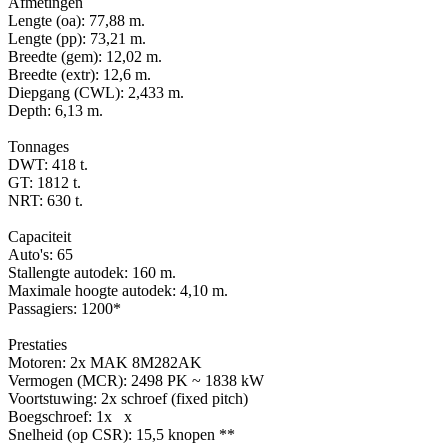
Afmetingen
Lengte (oa): 77,88 m.
Lengte (pp): 73,21 m.
Breedte (gem): 12,02 m.
Breedte (extr): 12,6 m.
Diepgang (CWL): 2,433 m.
Depth: 6,13 m.
Tonnages
DWT: 418 t.
GT: 1812 t.
NRT: 630 t.
Capaciteit
Auto's: 65
Stallengte autodek: 160 m.
Maximale hoogte autodek: 4,10 m.
Passagiers: 1200*
Prestaties
Motoren: 2x MAK 8M282AK
Vermogen (MCR): 2498 PK ~ 1838 kW
Voortstuwing: 2x schroef (fixed pitch)
Boegschroef: 1x x
Snelheid (op CSR): 15,5 knopen **