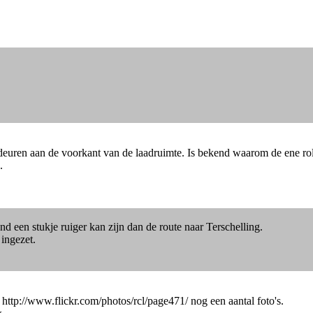
 deuren aan de voorkant van de laadruimte. Is bekend waarom de ene ro
.
nd een stukje ruiger kan zijn dan de route naar Terschelling.
 ingezet.
 http://www.flickr.com/photos/rcl/page471/ nog een aantal foto's.