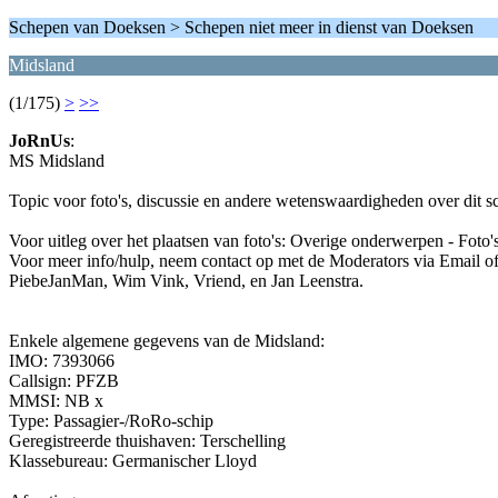
Schepen van Doeksen > Schepen niet meer in dienst van Doeksen
Midsland
(1/175)
>
>>
JoRnUs
:
MS Midsland
Topic voor foto's, discussie en andere wetenswaardigheden over dit 
Voor uitleg over het plaatsen van foto's: Overige onderwerpen - Foto'
Voor meer info/hulp, neem contact op met de Moderators via Email of
PiebeJanMan, Wim Vink, Vriend, en Jan Leenstra.
Enkele algemene gegevens van de Midsland:
IMO: 7393066
Callsign: PFZB
MMSI: NB x
Type: Passagier-/RoRo-schip
Geregistreerde thuishaven: Terschelling
Klassebureau: Germanischer Lloyd