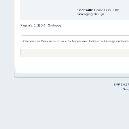
Shot with:
Canon EOS 550D
Verenging De Lijn
Pagina's:
1
[
2
]
3
4
Omhoog
Schepen van Doeksen-Forum
»
Schepen van Doeksen
»
Overige onderwe
SMF 2.0.1
Simp