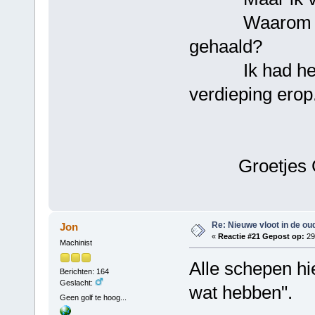
Waarom heb j
gehaald?
Ik had hem oo
verdieping erop
Groetjes G
Re: Nieuwe vloot in de oud
Jon
«
Reactie #21 Gepost op:
29
Machinist
Alle schepen hie
Berichten: 164
Geslacht:
wat hebben".
Geen golf te hoog...