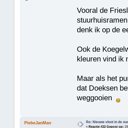
Vooral de Friesl
stuurhuisramen, 
denk ik op de e
Ook de Koegelw
kleuren vind ik 
Maar als het pun
dat Doeksen bet
weggooien
Re: Nieuwe vloot in de oud
PiebeJanMan
«
Reactie #22 Gepost op:
29