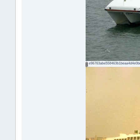
e96763abe558463b1beaa4d4e0bd