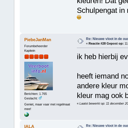
kleuren! Dat gee
Schulpengat in n
Re: Nieuwe vloot in de oud
PiebeJanMan
«
Reactie #28 Gepost op:
11
Forumbeheerder
Kapitein
ik heb hierbij e
heeft iemand no
andere kleur mo
kleur mag ook b
Berichten: 1.765
Geslacht:
«
Laatst bewerkt op: 11 december 2
Geniet, maar vaar met regelmaat
mee!
Re: Nieuwe vloot in de oud
IALA