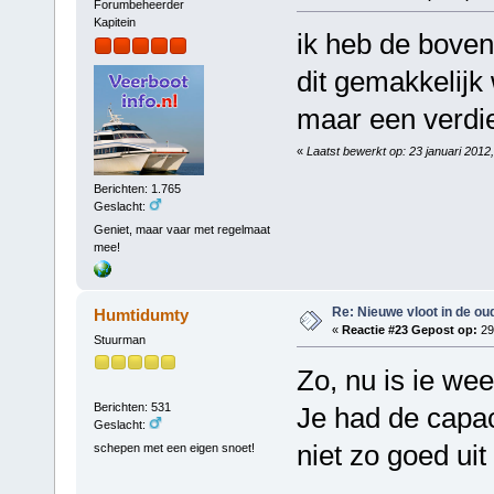
Forumbeheerder
Kapitein
ik heb de bove
dit gemakkelijk
maar een verdi
«
Laatst bewerkt op: 23 januari 2012
Berichten: 1.765
Geslacht:
Geniet, maar vaar met regelmaat
mee!
Re: Nieuwe vloot in de oud
Humtidumty
«
Reactie #23 Gepost op:
29
Stuurman
Zo, nu is ie wee
Berichten: 531
Je had de capac
Geslacht:
niet zo goed ui
schepen met een eigen snoet!