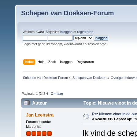
Schepen van Doeksen-Forum
Welkom,
Gast
. Alsjeblieft
inloggen
of
registreren
.
Login met gebruikersnaam, wachtwoord en sessielengte
Index
Help
Zoek
Inloggen
Registreren
Schepen van Doeksen-Forum
»
Schepen van Doeksen
»
Overige onderwe
Pagina's:
1
[
2
]
3
4
Omlaag
Auteur
Topic: Nieuwe vloot in de
Re: Nieuwe vloot in de oud
Jan Leenstra
«
Reactie #15 Gepost op:
29
Forumbeheerder
Marconist
Ik vind de sche