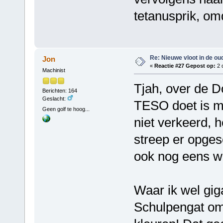
tetanusprik, omda
Re: Nieuwe vloot in de oud
Jon
«
Reactie #27 Gepost op:
2 
Machinist
Tjah, over de D
Berichten: 164
Geslacht:
TESO doet is me
Geen golf te hoog...
niet verkeerd, h
streep er opgesc
ook nog eens wa
Waar ik wel gig
Schulpengat om