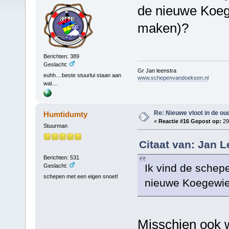
de nieuwe Koeg
maken)?
Berichten: 389
Geslacht:
Gr Jan leenstra
euhh....beste stuurlui staan aan
www.schepenvandoeksen.nl
wal....
Re: Nieuwe vloot in de oud
Humtidumty
«
Reactie #16 Gepost op:
29
Stuurman
Citaat van: Jan 
Berichten: 531
Ik vind de schep
Geslacht:
schepen met een eigen snoet!
nieuwe Koegewie
Misschien ook w