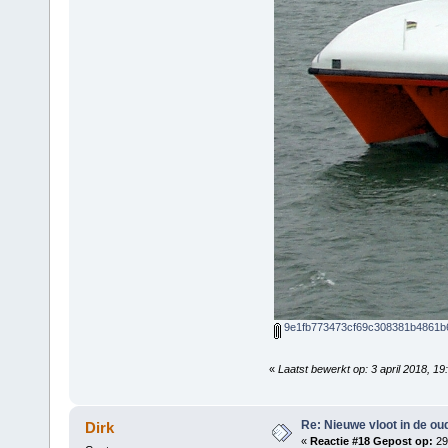
9e1fb773473cf69c308381b4861b6
«
Laatst bewerkt op: 3 april 2018, 
Re: Nieuwe vloot in de oud
Dirk
«
Reactie #18 Gepost op:
29