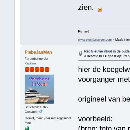
zien.
Richard
www.avantbrowser.com
» Maak inter
Re: Nieuwe vloot in de oude 
PiebeJanMan
«
Reactie #17 Gepost op:
29 n
Forumbeheerder
Kapitein
hier de koegelwi
voorganger met
origineel van be
Berichten: 1.765
Geslacht:
voorbeeld:
Geniet, maar vaar met regelmaat
mee!
(bron: foto van