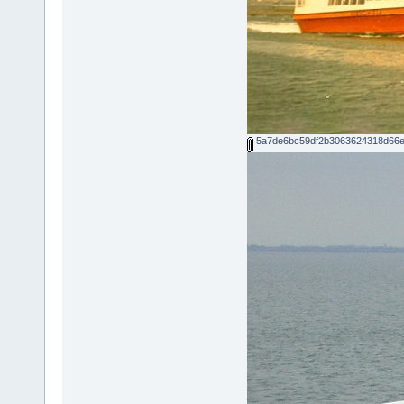
5a7de6bc59df2b3063624318d66eb