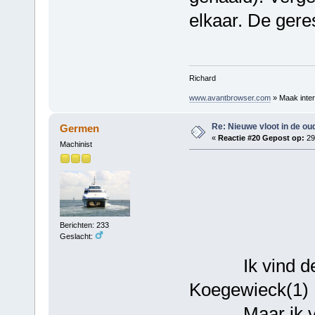
elkaar. De gere
Richard
www.avantbrowser.com
» Maak inter
Re: Nieuwe vloot in de oud
Germen
«
Reactie #20 Gepost op:
29
Machinist
H
Berichten: 233
Geslacht:
Ik vind de hu
Koegewieck(1) 
Maar ik vind 