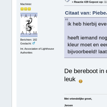
«
Reactie #29 Gepost op:
11
Machinist
Citaat van: Pieb
ik heb hierbij ev
heeft iemand nog
Berichten: 182
kleur moet en ee
Geslacht:
Int. Association of Lighthouse
bijvoorbeeld! laa
Authorities
De bereboot in d
leuk
Met vriendelijke groet,
Jeroen