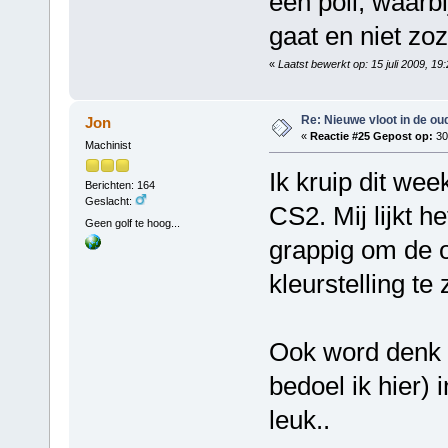
een poll, waarbi
gaat en niet zoz
«
Laatst bewerkt op: 15 juli 2009, 1
Re: Nieuwe vloot in de oud
Jon
«
Reactie #25 Gepost op:
30
Machinist
Ik kruip dit we
Berichten: 164
Geslacht:
CS2. Mij lijkt h
Geen golf te hoog...
grappig om de 
kleurstelling te 
Ook word denk 
bedoel ik hier) 
leuk..