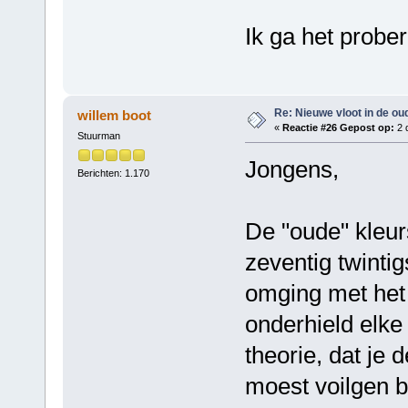
Ik ga het probe
Re: Nieuwe vloot in de oud
willem boot
«
Reactie #26 Gepost op:
2 
Stuurman
Jongens,
Berichten: 1.170
De "oude" kleur
zeventig twinti
omging met het 
onderhield elk
theorie, dat je 
moest voilgen b