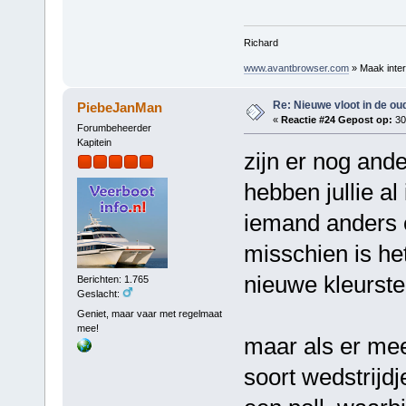
Richard
www.avantbrowser.com
» Maak inter
Re: Nieuwe vloot in de oud
PiebeJanMan
«
Reactie #24 Gepost op:
30
Forumbeheerder
Kapitein
zijn er nog and
hebben jullie al
iemand anders e
misschien is het
nieuwe kleurstel
Berichten: 1.765
Geslacht:
Geniet, maar vaar met regelmaat
mee!
maar als er mee
soort wedstrij