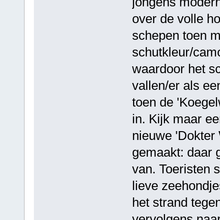
jongens modern
over de volle h
schepen toen m
schutkleur/cam
waardoor het sch
vallen/er als e
toen de 'Koegel
in. Kijk maar e
nieuwe 'Dokter
gemaakt: daar 
van. Toeristen s
lieve zeehondje
het strand tege
vervolgens naa