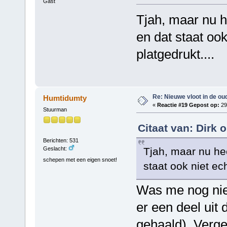
Gast
Tjah, maar nu he
en dat staat ook 
platgedrukt....
Re: Nieuwe vloot in de oud
Humtidumty
«
Reactie #19 Gepost op:
29
Stuurman
Citaat van: Dirk
Berichten: 531
Tjah, maar nu hee
Geslacht:
schepen met een eigen snoet!
staat ook niet ech
Was me nog nie
er een deel uit 
gehaald). Verge