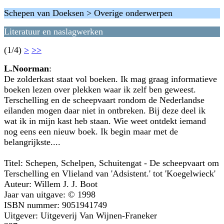
Schepen van Doeksen > Overige onderwerpen
Literatuur en naslagwerken
(1/4)
>
>>
L.Noorman
:
De zolderkast staat vol boeken. Ik mag graag informatieve
boeken lezen over plekken waar ik zelf ben geweest.
Terschelling en de scheepvaart rondom de Nederlandse
eilanden mogen daar niet in ontbreken. Bij deze deel ik
wat ik in mijn kast heb staan. Wie weet ontdekt iemand
nog eens een nieuw boek. Ik begin maar met de
belangrijkste....
Titel: Schepen, Schelpen, Schuitengat - De scheepvaart om
Terschelling en Vlieland van 'Adsistent.' tot 'Koegelwieck'
Auteur: Willem J. J. Boot
Jaar van uitgave: © 1998
ISBN nummer: 9051941749
Uitgever: Uitgeverij Van Wijnen-Franeker