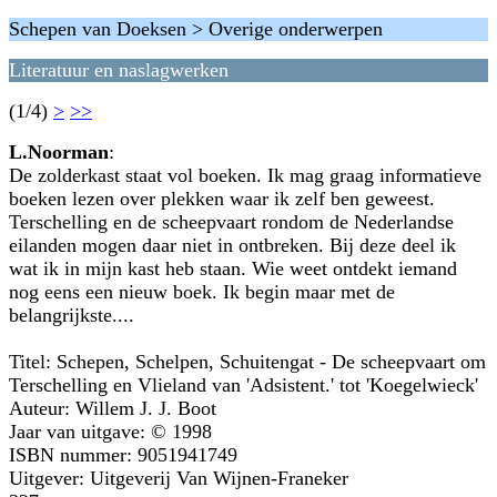
Schepen van Doeksen > Overige onderwerpen
Literatuur en naslagwerken
(1/4)
>
>>
L.Noorman
:
De zolderkast staat vol boeken. Ik mag graag informatieve
boeken lezen over plekken waar ik zelf ben geweest.
Terschelling en de scheepvaart rondom de Nederlandse
eilanden mogen daar niet in ontbreken. Bij deze deel ik
wat ik in mijn kast heb staan. Wie weet ontdekt iemand
nog eens een nieuw boek. Ik begin maar met de
belangrijkste....
Titel: Schepen, Schelpen, Schuitengat - De scheepvaart om
Terschelling en Vlieland van 'Adsistent.' tot 'Koegelwieck'
Auteur: Willem J. J. Boot
Jaar van uitgave: © 1998
ISBN nummer: 9051941749
Uitgever: Uitgeverij Van Wijnen-Franeker