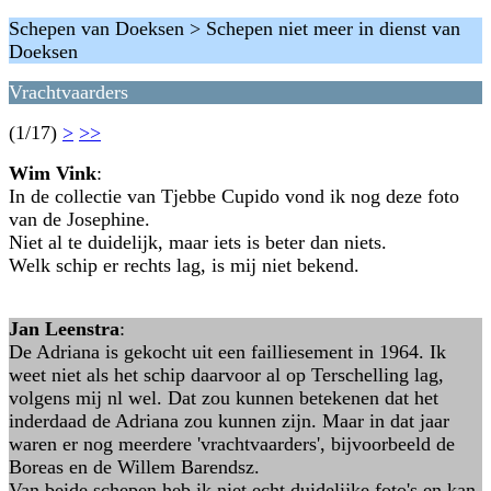
Schepen van Doeksen > Schepen niet meer in dienst van
Doeksen
Vrachtvaarders
(1/17)
>
>>
Wim Vink
:
In de collectie van Tjebbe Cupido vond ik nog deze foto
van de Josephine.
Niet al te duidelijk, maar iets is beter dan niets.
Welk schip er rechts lag, is mij niet bekend.
Jan Leenstra
:
De Adriana is gekocht uit een failliesement in 1964. Ik
weet niet als het schip daarvoor al op Terschelling lag,
volgens mij nl wel. Dat zou kunnen betekenen dat het
inderdaad de Adriana zou kunnen zijn. Maar in dat jaar
waren er nog meerdere 'vrachtvaarders', bijvoorbeeld de
Boreas en de Willem Barendsz.
Van beide schepen heb ik niet echt duidelijke foto's en kan