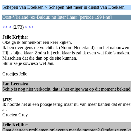
Schepen van Doeksen > Schepen niet meer in dienst van Doeksen
Oost-Vlieland (ex-Baldur, nu Inter Ilhas) [periode 1994-nu]
<<
<
(2/73)
>
>>
Jelle Krijthe
:
Oke ga ik binnenkort een keer kijken.
Ik ben overigens de vrachtbak (Noord Nederland) aan het nabouwen 
Hij is bijna klaar. Zodra hij echt klaar is zal ik even wat foto`s maken.
Misschien dat die dan op de site kunnen.
Stuur ze je sowieso wel Jan.
Groetjes Jelle
Jan Leenstra
:
Schip is nog niet verkocht, dat is het enige wat op dit moment bekend i
grey
:
Ik hoorde het al een poosje terug maar nu van meer kanten dat er meer
af.
Groeten Grey.
Jelle Krijthe
:
Gaat dat geen problemen opleveren met de motoren? Omdat ze een kee