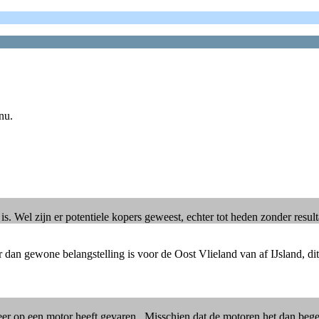
nu.
s. Wel zijn er potentiele kopers geweest, echter tot heden zonder result
 dan gewone belangstelling is voor de Oost Vlieland van af IJsland, dit
r op een motor heeft gevaren.. Misschien dat de motoren het dan bege