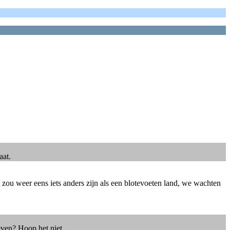
aat.
 zou weer eens iets anders zijn als een blotevoeten land, we wachten
ven? Hoop het niet..