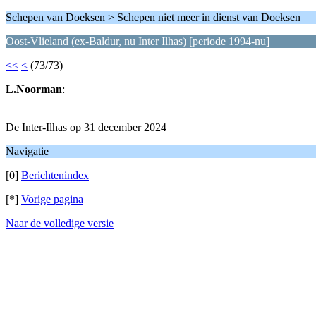
Schepen van Doeksen > Schepen niet meer in dienst van Doeksen
Oost-Vlieland (ex-Baldur, nu Inter Ilhas) [periode 1994-nu]
<<
<
(73/73)
L.Noorman
:
De Inter-Ilhas op 31 december 2024
Navigatie
[0]
Berichtenindex
[*]
Vorige pagina
Naar de volledige versie