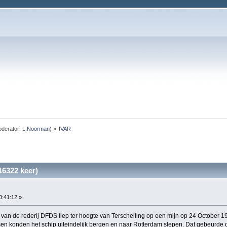
derator:
L.Noorman
) »
IVAR
16322 keer)
10:41:12 »
van de rederij DFDS liep ter hoogte van Terschelling op een mijn op 24 October 1
sen konden het schip uiteindelijk bergen en naar Rotterdam slepen. Dat gebeur