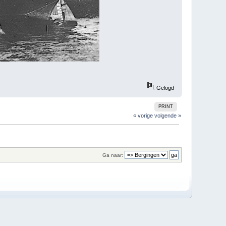
Gelogd
PRINT
« vorige
volgende »
Ga naar: