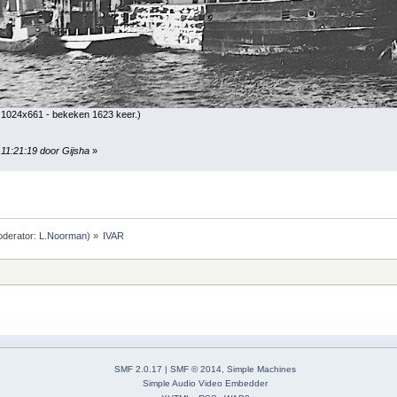
 1024x661 - bekeken 1623 keer.)
, 11:21:19 door Gijsha
»
derator:
L.Noorman
) »
IVAR
SMF 2.0.17
|
SMF © 2014
,
Simple Machines
Simple Audio Video Embedder