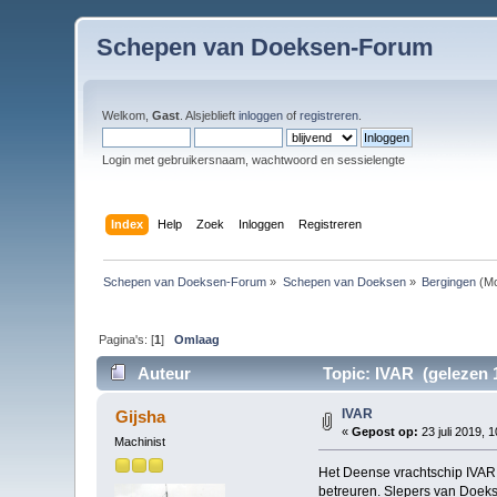
Schepen van Doeksen-Forum
Welkom,
Gast
. Alsjeblieft
inloggen
of
registreren
.
Login met gebruikersnaam, wachtwoord en sessielengte
Index
Help
Zoek
Inloggen
Registreren
Schepen van Doeksen-Forum
»
Schepen van Doeksen
»
Bergingen
(Mo
Pagina's: [
1
]
Omlaag
Auteur
Topic: IVAR (gelezen 
IVAR
Gijsha
«
Gepost op:
23 juli 2019, 
Machinist
Het Deense vrachtschip IVAR 
betreuren. Slepers van Doek