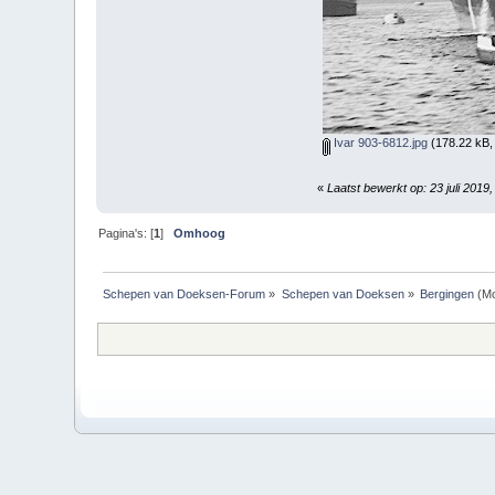
Ivar 903-6812.jpg
(178.22 kB,
«
Laatst bewerkt op: 23 juli 2019
Pagina's: [
1
]
Omhoog
Schepen van Doeksen-Forum
»
Schepen van Doeksen
»
Bergingen
(Mo