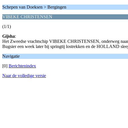
Schepen van Doeksen > Bergingen
VIBEKE CHRISTENSEN
(1/1)
Gijsha
:
Het Zweedse vrachtschip VIBEKE CHRISTENSEN, onderweg naar Em
Bugsier een week later bij springtij lostrekken en de HOLLAND sle
Navigatie
[0]
Berichtenindex
Naar de volledige versie