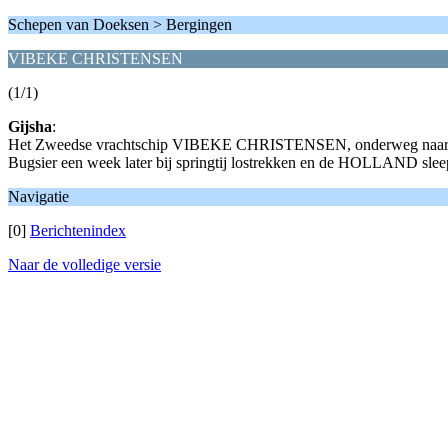
Schepen van Doeksen > Bergingen
VIBEKE CHRISTENSEN
(1/1)
Gijsha
:
Het Zweedse vrachtschip VIBEKE CHRISTENSEN, onderweg naar Em
Bugsier een week later bij springtij lostrekken en de HOLLAND sle
Navigatie
[0]
Berichtenindex
Naar de volledige versie