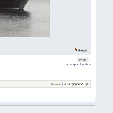
Gelogd
PRINT
« vorige
volgende »
Ga naar: