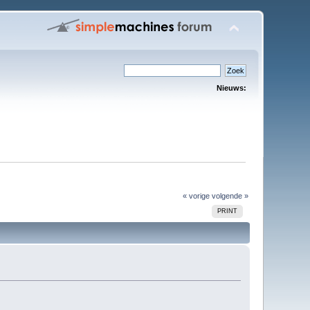
Nieuws:
« vorige
volgende »
PRINT