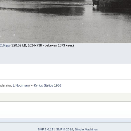
016.jpg
(220.52 kB, 1024x738 - bekeken 1873 keer.)
derator:
L.Noorman
) »
Kyrios Stelios 1966
SMF 2.0.17
|
SMF © 2014
,
Simple Machines