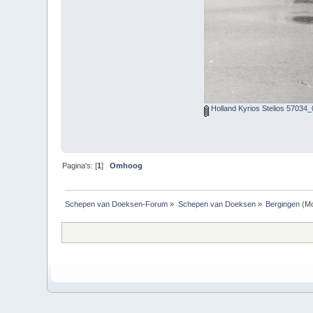
Holland Kyrios Stelios 57034_
Pagina's: [
1
]
Omhoog
Schepen van Doeksen-Forum
»
Schepen van Doeksen
»
Bergingen
(Mo