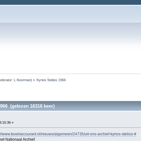
derator:
L.Noorman
) »
Kyrios Stelios 1966
1966 (gelezen 16316 keer)
19:15:36 »
://www.texelsecourant.nl/nieuws/algemeen/24735/uit-ons-archief-kyrios-stelios-#
 het Nationaal Archief.