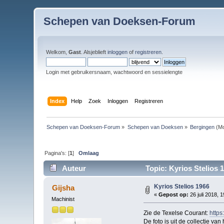
Schepen van Doeksen-Forum
Welkom,
Gast
. Alsjeblieft
inloggen
of
registreren
.
Login met gebruikersnaam, wachtwoord en sessielengte
Index
Help
Zoek
Inloggen
Registreren
Schepen van Doeksen-Forum
»
Schepen van Doeksen
»
Bergingen
(Mo
Pagina's: [
1
]
Omlaag
Auteur
Topic: Kyrios Stelios 
Kyrios Stelios 1966
Gijsha
«
Gepost op:
26 juli 2018, 
Machinist
Zie de Texelse Courant:
https
De foto is uit de collectie van