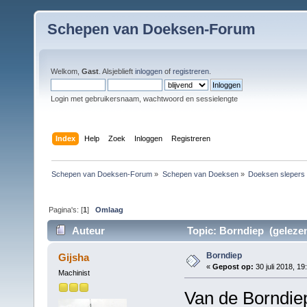
Schepen van Doeksen-Forum
Welkom,
Gast
. Alsjeblieft
inloggen
of
registreren
.
Login met gebruikersnaam, wachtwoord en sessielengte
Index
Help
Zoek
Inloggen
Registreren
Schepen van Doeksen-Forum
»
Schepen van Doeksen
»
Doeksen slepers
Pagina's: [
1
]
Omlaag
Auteur
Topic: Borndiep (gelezen
Borndiep
Gijsha
«
Gepost op:
30 juli 2018, 19
Machinist
Van de Borndiep