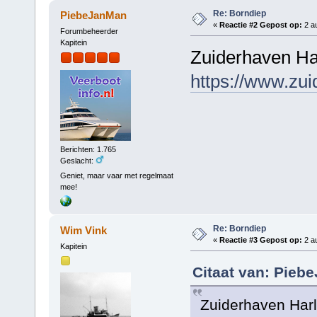
Re: Borndiep
PiebeJanMan
«
Reactie #2 Gepost op:
2 au
Forumbeheerder
Kapitein
Zuiderhaven Ha
https://www.zuid
Berichten: 1.765
Geslacht:
Geniet, maar vaar met regelmaat
mee!
Re: Borndiep
Wim Vink
«
Reactie #3 Gepost op:
2 au
Kapitein
Citaat van: Pieb
Zuiderhaven Har