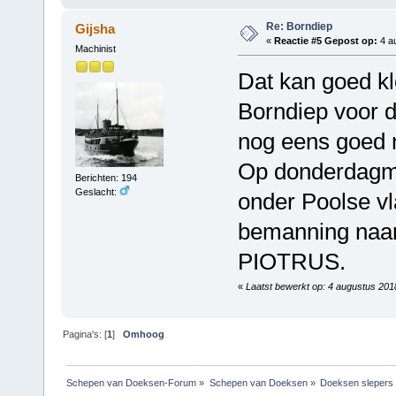
Re: Borndiep
Gijsha
«
Reactie #5 Gepost op:
4 au
Machinist
Dat kan goed kl
Borndiep voor d
nog eens goed 
Op donderdagmor
Berichten: 194
Geslacht:
onder Poolse v
bemanning naar
PIOTRUS.
«
Laatst bewerkt op: 4 augustus 201
Pagina's: [
1
]
Omhoog
Schepen van Doeksen-Forum
»
Schepen van Doeksen
»
Doeksen slepers