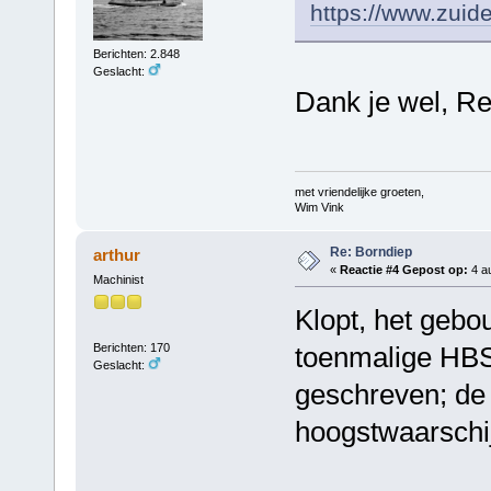
https://www.zuide
Berichten: 2.848
Geslacht:
Dank je wel, R
met vriendelijke groeten,
Wim Vink
Re: Borndiep
arthur
«
Reactie #4 Gepost op:
4 au
Machinist
Klopt, het geb
Berichten: 170
toenmalige HBS
Geslacht:
geschreven; de 
hoogstwaarschij