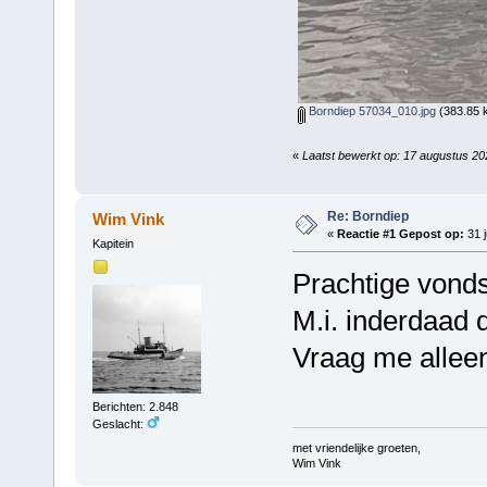
Borndiep 57034_010.jpg
(383.85 k
«
Laatst bewerkt op: 17 augustus 2
Re: Borndiep
Wim Vink
«
Reactie #1 Gepost op:
31 j
Kapitein
Prachtige vond
M.i. inderdaad d
Vraag me alleen
Berichten: 2.848
Geslacht:
met vriendelijke groeten,
Wim Vink