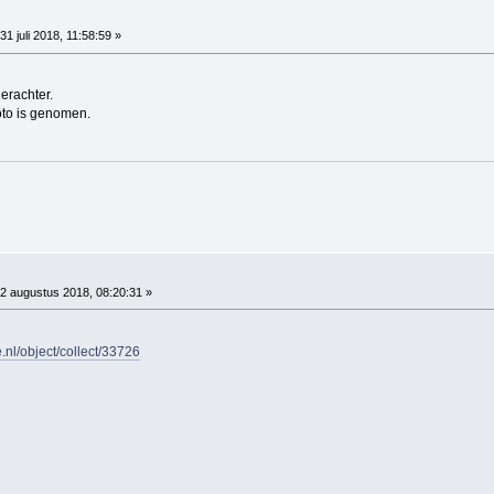
31 juli 2018, 11:58:59 »
erachter.
oto is genomen.
2 augustus 2018, 08:20:31 »
.nl/object/collect/33726