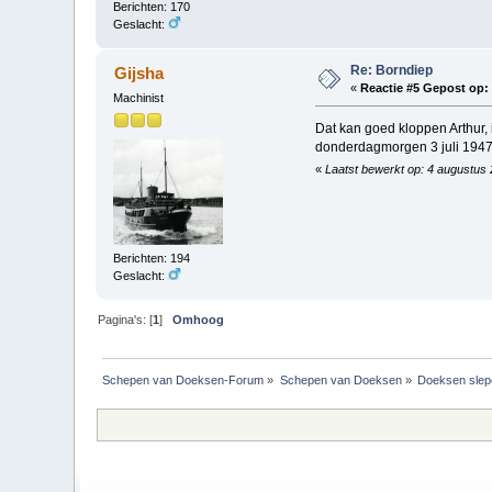
Berichten: 170
Geslacht:
Re: Borndiep
Gijsha
«
Reactie #5 Gepost op:
Machinist
Dat kan goed kloppen Arthur
donderdagmorgen 3 juli 1947
«
Laatst bewerkt op: 4 augustus 
Berichten: 194
Geslacht:
Pagina's: [
1
]
Omhoog
Schepen van Doeksen-Forum
»
Schepen van Doeksen
»
Doeksen slep