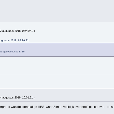
2 augustus 2018, 08:45:41 »
ugustus 2018, 08:20:31
l/object/collect/33726
4 augustus 2018, 10:01:51 »
ergrond was de toenmalige HBS, waar Simon Vestdijk over heeft geschreven; de sch