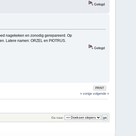
Gelogd
goed nagekeken en zonodig gerepareerd. Op
olen. Latere namen: ORZEL en PIOTRUS.
Gelogd
PRINT
« vorige
volgende »
Ga naar: