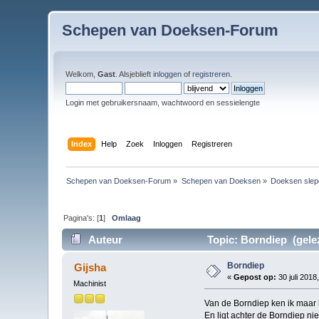
Schepen van Doeksen-Forum
Welkom,
Gast
. Alsjeblieft
inloggen
of
registreren
.
Login met gebruikersnaam, wachtwoord en sessielengte
Index
Help
Zoek
Inloggen
Registreren
Schepen van Doeksen-Forum
»
Schepen van Doeksen
»
Doeksen slep
Pagina's: [
1
]
Omlaag
Auteur
Topic: Borndiep (gele
Borndiep
Gijsha
«
Gepost op:
30 juli 2018
Machinist
Van de Borndiep ken ik maar h
En ligt achter de Borndiep nie