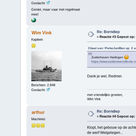
Geslacht:
Geniet, maar vaar met regelmaat
mee!
Re: Borndiep
Wim Vink
«
Reactie #3 Gepost op:
Kapitein
Citaat van: PiebeJanMan op 2 a
Zuiderhaven Harlingen
https://www.zuiderzeecollectie.n
Dank je wel, Redmer.
Berichten: 2.848
Geslacht:
met vriendelijke groeten,
Wim Vink
Re: Borndiep
arthur
«
Reactie #4 Gepost op:
Machinist
Klopt, het gebouw op de acht
de werf Welgelegen...