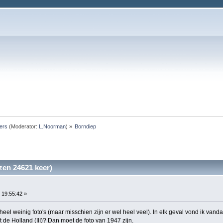
ers
(Moderator:
L.Noorman
) »
Borndiep
zen 24621 keer)
, 19:55:42 »
eel weinig foto's (maar misschien zijn er wel heel veel). In elk geval vond ik van
t de Holland (III)? Dan moet de foto van 1947 zijn.