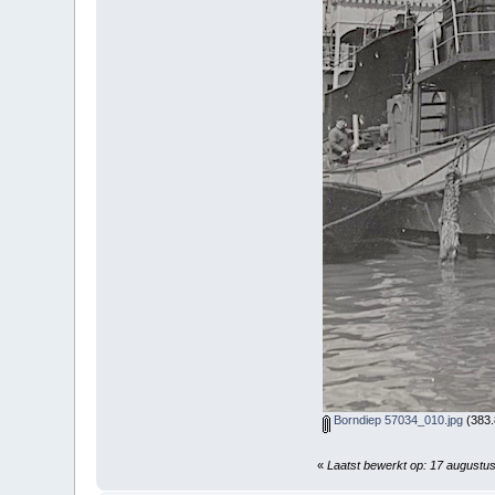
Borndiep 57034_010.jpg
(383.
«
Laatst bewerkt op: 17 augustu