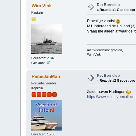
Re: Borndiep
Wim Vink
«
Reactie #1 Gepost op:
Kapitein
Prachtige vondst
M.i. inderdaad de Holland (3) 
Vraag me alleen af waar de f
met vriendelijke groeten,
Wim Vink
Berichten: 2.848
Geslacht:
Re: Borndiep
PiebeJanMan
«
Reactie #2 Gepost op:
Forumbeheerder
Kapitein
Zuiderhaven Harlingen
https://www.zuiderzeecollectie
Berichten: 1.765