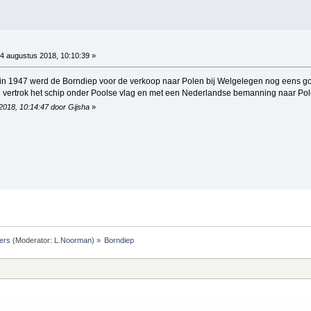
4 augustus 2018, 10:10:39 »
, in 1947 werd de Borndiep voor de verkoop naar Polen bij Welgelegen nog eens 
 vertrok het schip onder Poolse vlag en met een Nederlandse bemanning naar P
2018, 10:14:47 door Gijsha
»
ers
(Moderator:
L.Noorman
) »
Borndiep