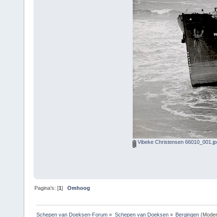
Vibeke Christensen 66010_001.jp
Pagina's: [
1
]
Omhoog
Schepen van Doeksen-Forum
»
Schepen van Doeksen
»
Bergingen
(Moder