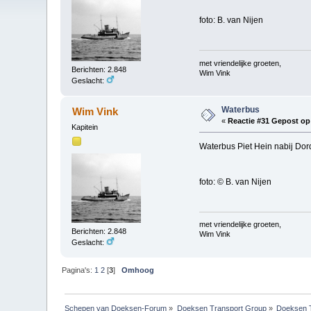
foto: B. van Nijen
met vriendelijke groeten,
Berichten: 2.848
Wim Vink
Geslacht:
Waterbus
Wim Vink
«
Reactie #31 Gepost op
Kapitein
Waterbus Piet Hein nabij Dord
foto: © B. van Nijen
met vriendelijke groeten,
Berichten: 2.848
Wim Vink
Geslacht:
Pagina's:
1
2
[
3
]
Omhoog
Schepen van Doeksen-Forum
»
Doeksen Transport Group
»
Doeksen 