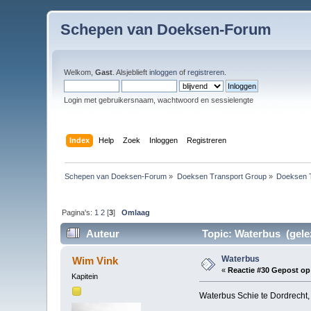
Schepen van Doeksen-Forum
Welkom,
Gast
. Alsjeblieft
inloggen
of
registreren
.
Login met gebruikersnaam, wachtwoord en sessielengte
Index
Help
Zoek
Inloggen
Registreren
Schepen van Doeksen-Forum
»
Doeksen Transport Group
»
Doeksen 
Pagina's:
1
2
[
3
]
Omlaag
Auteur
Topic: Waterbus (gele
Waterbus
Wim Vink
«
Reactie #30 Gepost op
Kapitein
Waterbus Schie te Dordrecht,