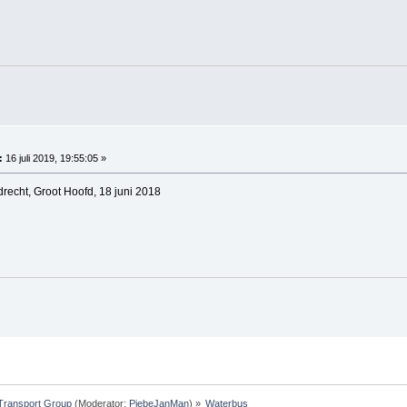
:
16 juli 2019, 19:55:05 »
recht, Groot Hoofd, 18 juni 2018
Transport Group
(Moderator:
PiebeJanMan
) »
Waterbus