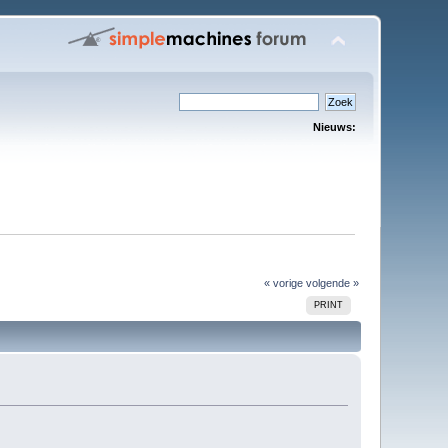
Nieuws:
« vorige
volgende »
PRINT