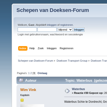
Schepen van Doeksen-Forum
Welkom,
Gast
. Alsjeblieft
inloggen
of
registreren
.
Login met gebruikersnaam, wachtwoord en sessielengte
Index
Help
Zoek
Inloggen
Registreren
Schepen van Doeksen-Forum
»
Doeksen Transport Group
»
Doeksen Tran
Pagina's:
1
2
[
3
]
Omlaag
Auteur
Topic: Waterbus (gelezen
Waterbus
Wim Vink
«
Reactie #30 Gepost op:
20
Kapitein
Waterbus Schie te Dordrecht, Gr