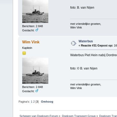
foto: B. van Nijen
met vriendelijke groeten,
Berichten: 2.848
Wim Vink
Geslacht:
Waterbus
Wim Vink
«
Reactie #31 Gepost op:
16 
Kapitein
Waterbus Piet Hein nabij Dordrec
foto: © B. van Nijen
met vriendelijke groeten,
Berichten: 2.848
Wim Vink
Geslacht:
Pagina's:
1
2
[
3
]
Omhoog
Schepen van Doeksen-Forum
»
Doeksen Transport Group
»
Doeksen Tran