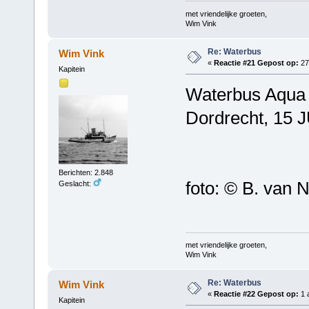
met vriendelijke groeten,
Wim Vink
Re: Waterbus
Wim Vink
«
Reactie #21 Gepost op:
27 
Kapitein
Waterbus Aqua
Dordrecht, 15 
Berichten: 2.848
foto: © B. van N
Geslacht:
met vriendelijke groeten,
Wim Vink
Re: Waterbus
Wim Vink
«
Reactie #22 Gepost op:
1 
Kapitein