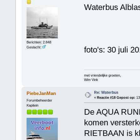
Waterbus Albla
Berichten: 2.848
foto's: 30 juli 2
Geslacht:
met vriendelijke groeten,
Wim Vink
Re: Waterbus
PiebeJanMan
«
Reactie #18 Gepost op:
13
Forumbeheerder
Kapitein
De AQUA RUNNER
komen versterke
RIETBAAN is kla