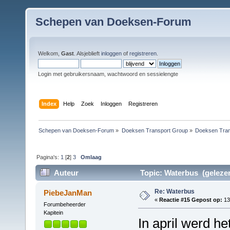
Schepen van Doeksen-Forum
Welkom,
Gast
. Alsjeblieft
inloggen
of
registreren
.
Login met gebruikersnaam, wachtwoord en sessielengte
Index
Help
Zoek
Inloggen
Registreren
Schepen van Doeksen-Forum
»
Doeksen Transport Group
»
Doeksen Tran
Pagina's:
1
[
2
]
3
Omlaag
Auteur
Topic: Waterbus (gelezen
Re: Waterbus
PiebeJanMan
«
Reactie #15 Gepost op:
13
Forumbeheerder
Kapitein
In april werd he