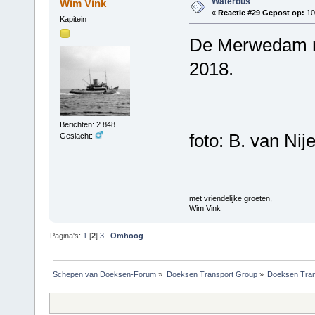
Waterbus
Wim Vink
«
Reactie #29 Gepost op:
10 
Kapitein
De Merwedam na
2018.
Berichten: 2.848
foto: B. van Nij
Geslacht:
met vriendelijke groeten,
Wim Vink
Pagina's:
1
[
2
]
3
Omhoog
Schepen van Doeksen-Forum
»
Doeksen Transport Group
»
Doeksen Tran