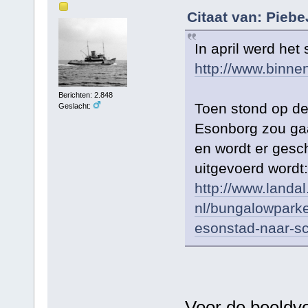
Citaat van: Pieb
In april werd het
http://www.binne
Berichten: 2.848
Toen stond op de
Geslacht:
Esonborg zou gaa
en wordt er gesc
uitgevoerd wordt:
http://www.landal.
nl/bungalowparke
esonstad-naar-s
Voor de beeldvo