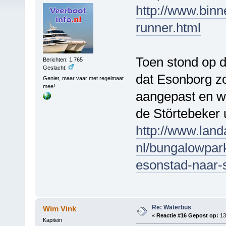
http://www.bin
runner.html
Toen stond op 
Berichten: 1.765
Geslacht:
dat Esonborg zo
Geniet, maar vaar met regelmaat
mee!
aangepast en wo
de Störtebeker 
http://www.landa
nl/bungalowpark
esonstad-naar-
Re: Waterbus
Wim Vink
«
Reactie #16 Gepost op:
13
Kapitein