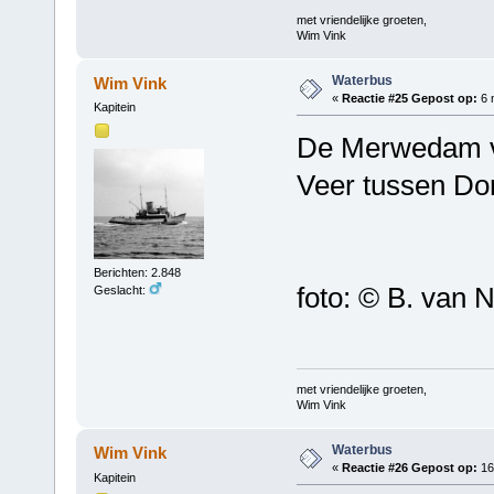
met vriendelijke groeten,
Wim Vink
Waterbus
Wim Vink
«
Reactie #25 Gepost op:
6 
Kapitein
De Merwedam va
Veer tussen Do
Berichten: 2.848
foto: © B. van N
Geslacht:
met vriendelijke groeten,
Wim Vink
Waterbus
Wim Vink
«
Reactie #26 Gepost op:
16
Kapitein