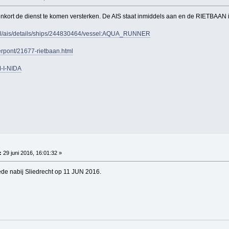
ort de dienst te komen versterken. De AIS staat inmiddels aan en de RIETBAAN is k
m/nl/ais/details/ships/244830464/vessel:AQUA_RUNNER
erpont/21677-rietbaan.html
M-I-NIDA
:
29 juni 2016, 16:01:32 »
de nabij Sliedrecht op 11 JUN 2016.