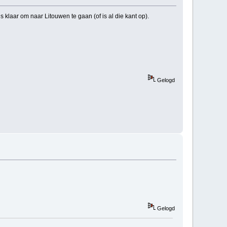
laar om naar Litouwen te gaan (of is al die kant op).
Gelogd
Gelogd