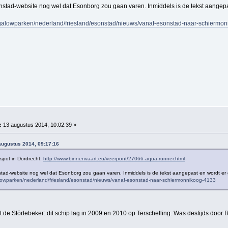
stad-website nog wel dat Esonborg zou gaan varen. Inmiddels is de tekst aangepa
ungalowparken/nederland/friesland/esonstad/nieuws/vanaf-esonstad-naar-schiermo
:
13 augustus 2014, 10:02:39 »
augustus 2014, 09:17:16
espot in Dordrecht:
http://www.binnenvaart.eu/veerpont/27066-aqua-runner.html
ad-website nog wel dat Esonborg zou gaan varen. Inmiddels is de tekst aangepast en wordt er 
galowparken/nederland/friesland/esonstad/nieuws/vanaf-esonstad-naar-schiermonnikoog-4133
de Störtebeker: dit schip lag in 2009 en 2010 op Terschelling. Was destijds door R