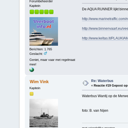
Forumbeheerder
Kapitein
De AQUA RUNNER lijkt binnenk
http://www.marinetraffic.co
http://www.binnenvaart.eu/ve
http://www.keltas.lt/PLAUKIA
Berichten: 1.765
Geslacht:
Geniet, maar vaar met regelmaat
mee!
Re: Waterbus
Wim Vink
«
Reactie #19 Gepost op
Kapitein
Waterbus Wantij op de Merwe
foto: B. van Nijen