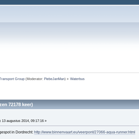
Transport Group
(Moderator:
PiebeJanMan
) »
Waterbus
zen 72178 keer)
:
13 augustus 2014, 09:17:16 »
 gespot in Dordrecht:
http://www.binnenvaart.eu/veerpont/27066-aqua-runner.html