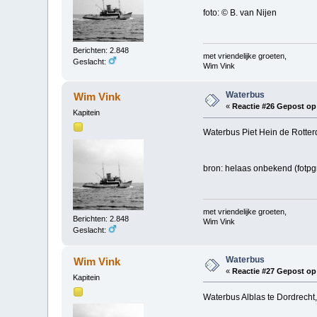
foto: © B. van Nijen
Berichten: 2.848
met vriendelijke groeten,
Geslacht:
Wim Vink
Waterbus
Wim Vink
«
Reactie #26 Gepost op
Kapitein
Waterbus Piet Hein de Rotter
bron: helaas onbekend (fotp
met vriendelijke groeten,
Berichten: 2.848
Wim Vink
Geslacht:
Waterbus
Wim Vink
«
Reactie #27 Gepost op
Kapitein
Waterbus Alblas te Dordrecht,