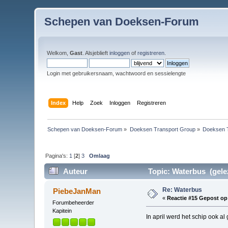
Schepen van Doeksen-Forum
Welkom,
Gast
. Alsjeblieft
inloggen
of
registreren
.
Login met gebruikersnaam, wachtwoord en sessielengte
Index
Help
Zoek
Inloggen
Registreren
Schepen van Doeksen-Forum
»
Doeksen Transport Group
»
Doeksen 
Pagina's:
1
[
2
]
3
Omlaag
Auteur
Topic: Waterbus (gele
Re: Waterbus
PiebeJanMan
«
Reactie #15 Gepost op
Forumbeheerder
Kapitein
In april werd het schip ook al