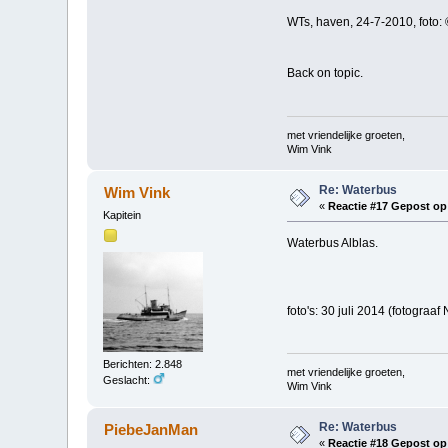
WTs, haven, 24-7-2010, foto:
Back on topic.
met vriendelijke groeten,
Wim Vink
Re: Waterbus
Wim Vink
«
Reactie #17 Gepost op
Kapitein
Waterbus Alblas.
foto's: 30 juli 2014 (fotograaf 
Berichten: 2.848
met vriendelijke groeten,
Geslacht:
Wim Vink
Re: Waterbus
PiebeJanMan
«
Reactie #18 Gepost op