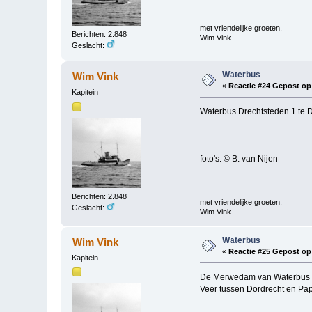
met vriendelijke groeten,
Berichten: 2.848
Wim Vink
Geslacht:
Waterbus
Wim Vink
«
Reactie #24 Gepost op
Kapitein
Waterbus Drechtsteden 1 te D
foto's: © B. van Nijen
Berichten: 2.848
met vriendelijke groeten,
Geslacht:
Wim Vink
Waterbus
Wim Vink
«
Reactie #25 Gepost op
Kapitein
De Merwedam van Waterbus o
Veer tussen Dordrecht en Pa