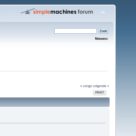
Nieuws:
« vorige
volgende »
PRINT