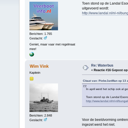
Toen stond op de Landal Eson
uitgevoerd wordt:
http://www.landal.nl/nl-nl/b
Berichten: 1.765
Geslacht:
Geniet, maar vaar met regelmaat
mee!
Re: Waterbus
Wim Vink
«
Reactie #16 Gepost op
Kapitein
Citaat van: PiebeJanMan op 13 
In april werd het schip ook al g
Toen stond op de Landal Esonst
http://www.landal.nl/nl-nl/bun
Berichten: 2.848
Voor de beeldvorming omtrent 
Geslacht:
ingezet werd het niet.