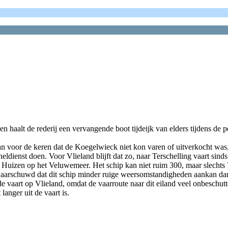
en haalt de rederij een vervangende boot tijdeijk van elders tijdens d
aan voor de keren dat de Koegelwieck niet kon varen of uitverkocht was
eldienst doen. Voor Vlieland blijft dat zo, naar Terschelling vaart si
Huizen op het Veluwemeer. Het schip kan niet ruim 300, maar slechts 7
t gewaarschuwd dat dit schip minder ruige weersomstandigheden aankan 
e vaart op Vlieland, omdat de vaarroute naar dit eiland veel onbeschut
langer uit de vaart is.