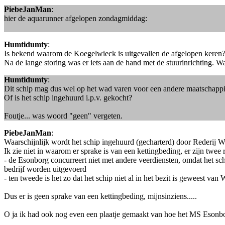
PiebeJanMan
:
hier de aquarunner afgelopen zondagmiddag:
Humtidumty
:
Is bekend waarom de Koegelwieck is uitgevallen de afgelopen keren
Na de lange storing was er iets aan de hand met de stuurinrichting. Wa
Humtidumty
:
Dit schip mag dus wel op het wad varen voor een andere maatschappij.
Of is het schip ingehuurd i.p.v. gekocht?
Foutje... was woord "geen" vergeten.
PiebeJanMan
:
Waarschijnlijk wordt het schip ingehuurd (gecharterd) door Rederij W
Ik zie niet in waarom er sprake is van een kettingbeding, er zijn twee
- de Esonborg concurreert niet met andere veerdiensten, omdat het s
bedrijf worden uitgevoerd
- ten tweede is het zo dat het schip niet al in het bezit is geweest 
Dus er is geen sprake van een kettingbeding, mijnsinziens.....
O ja ik had ook nog even een plaatje gemaakt van hoe het MS Esonbor