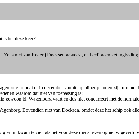
?
t is het deze keer?
 Ze is niet van Rederij Doeksen geweest, en heeft geen kettingbeding 
agenborg, omdat er in december vanuit aqualiner plannen zijn om met h
 redenen waarom dat niet van toepassing is:
chip gewoon bij Wagenborg vaart en dus niet concurreert met de normal
van Wagenborg. Bovendien niet van Doeksen, omdat deze het schip ook all
g er uit kwam te zien als het voor deze dienst even opnieuw geverfd w