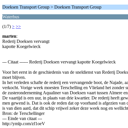
Doeksen Transport Group > Doeksen Transport Group
Waterbus
(1/7)
>
>>
marten
:
Rederij Doeksen vervangt
kapotte Koegelwieck
--- Citaat ------ Rederij Doeksen vervangt kapotte Koegelwieck
Voor het eerst in de geschiedenis van de sneldienst van Rederij Doeks
moet blijven.
In het verleden schafte de rederij een vervangende boot, de Najade, 
verkocht. Vorige week moesten Terschelling en Vlieland het zonder sn
de zusteronderneming Aqualiner van Doeksen vaart tussen Almere en 
De vaartijd is een uur, in plaats van drie kwartier. De rederij heef
men gewend is. Dat is ook de reden dat op voorhand is afgezien van d
is van dien aard, dat dit schip vrijwel zeker deze week nog en wellicht 
Bron: de Terschellinger
--- Einde van citaat ---
http://ymlp.com/zf1oeV