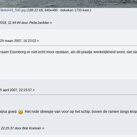
9b4d449_590.jpg
(188.22 kB, 640x480 - bekeken 1733 keer.)
 2018, 11:44:49 door PiebeJanMan
»
29 maart 2007, 16:23:02 »
naam Esonborg er niet echt mooi opstaan, als dit plaatje werkelijkheid word, dat staa
5 april 2007, 22:23:57 »
 bijna goed
Het rode streepje van voor op het schip, boven de ramen langs klo
, 22:25:37 door Bob Koetsier
»