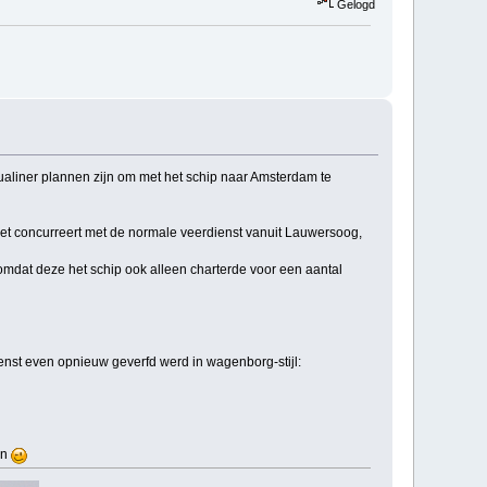
Gelogd
ualiner plannen zijn om met het schip naar Amsterdam te
iet concurreert met de normale veerdienst vanuit Lauwersoog,
 omdat deze het schip ook alleen charterde voor een aantal
enst even opnieuw geverfd werd in wagenborg-stijl:
en