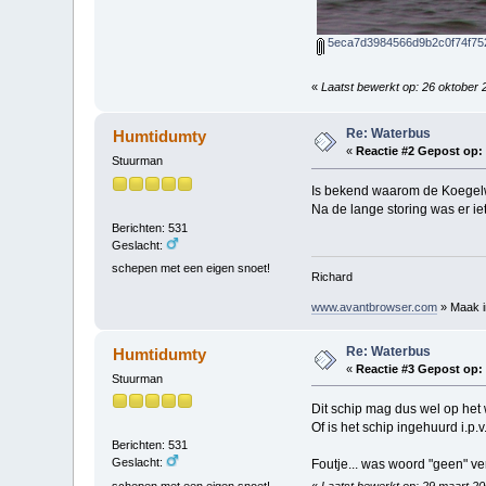
5eca7d3984566d9b2c0f74f752
«
Laatst bewerkt op: 26 oktober
Re: Waterbus
Humtidumty
«
Reactie #2 Gepost op:
Stuurman
Is bekend waarom de Koegelw
Na de lange storing was er ie
Berichten: 531
Geslacht:
schepen met een eigen snoet!
Richard
www.avantbrowser.com
» Maak in
Re: Waterbus
Humtidumty
«
Reactie #3 Gepost op:
Stuurman
Dit schip mag dus wel op het 
Of is het schip ingehuurd i.p.
Berichten: 531
Geslacht:
Foutje... was woord "geen" ve
schepen met een eigen snoet!
«
Laatst bewerkt op: 29 maart 2