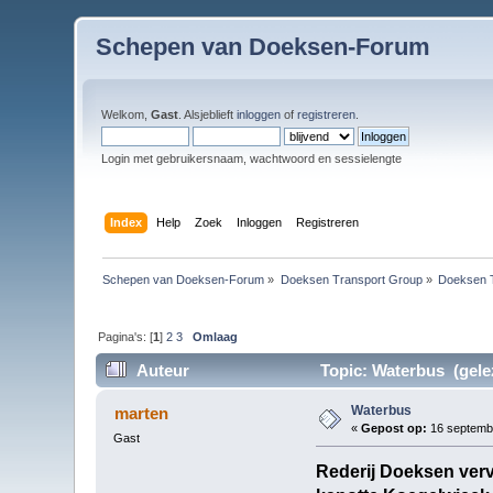
Schepen van Doeksen-Forum
Welkom,
Gast
. Alsjeblieft
inloggen
of
registreren
.
Login met gebruikersnaam, wachtwoord en sessielengte
Index
Help
Zoek
Inloggen
Registreren
Schepen van Doeksen-Forum
»
Doeksen Transport Group
»
Doeksen 
Pagina's: [
1
]
2
3
Omlaag
Auteur
Topic: Waterbus (gele
Waterbus
marten
«
Gepost op:
16 septembe
Gast
Rederij Doeksen ver