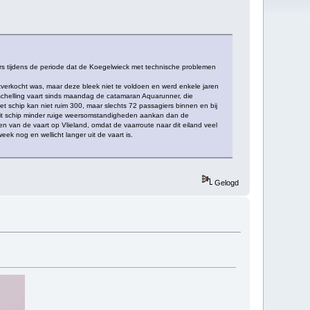
ders tijdens de periode dat de Koegelwieck met technische problemen
tverkocht was, maar deze bleek niet te voldoen en werd enkele jaren
erschelling vaart sinds maandag de catamaran Aquarunner, die
 schip kan niet ruim 300, maar slechts 72 passagiers binnen en bij
t dit schip minder ruige weersomstandigheden aankan dan de
 van de vaart op Vlieland, omdat de vaarroute naar dit eiland veel
eek nog en wellicht langer uit de vaart is.
Gelogd