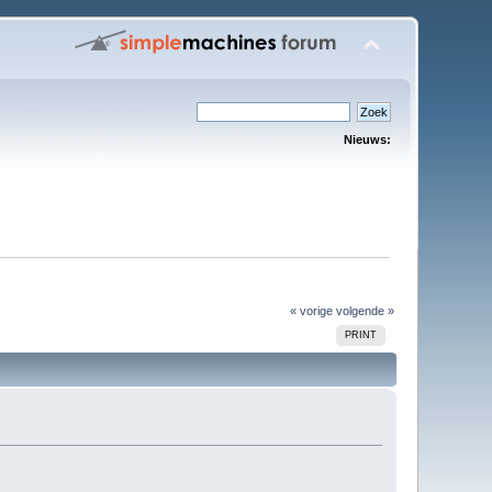
Nieuws:
« vorige
volgende »
PRINT