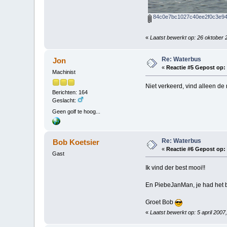
84c0e7bc1027c40ee2f0c3e94
«
Laatst bewerkt op: 26 oktober
Re: Waterbus
Jon
«
Reactie #5 Gepost op:
Machinist
Niet verkeerd, vind alleen de 
Berichten: 164
Geslacht:
Geen golf te hoog...
Re: Waterbus
Bob Koetsier
«
Reactie #6 Gepost op:
Gast
Ik vind der best mooi!!
En PiebeJanMan, je had het
Groet Bob
«
Laatst bewerkt op: 5 april 2007