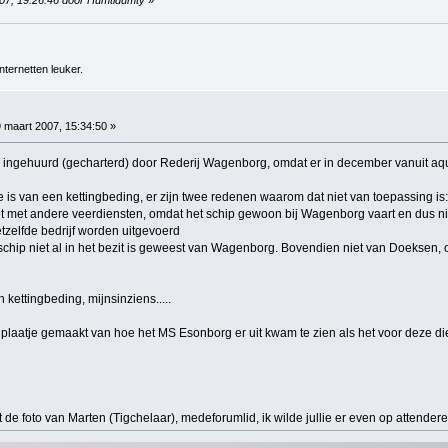
ternetten leuker.
 maart 2007, 15:34:50 »
ip ingehuurd (gecharterd) door Rederij Wagenborg, omdat er in december vanuit aq
ke is van een kettingbeding, er zijn twee redenen waarom dat niet van toepassing is:
et met andere veerdiensten, omdat het schip gewoon bij Wagenborg vaart en dus n
tzelfde bedrijf worden uitgevoerd
t schip niet al in het bezit is geweest van Wagenborg. Bovendien niet van Doeksen,
kettingbeding, mijnsinziens.....
 plaatje gemaakt van hoe het MS Esonborg er uit kwam te zien als het voor deze di
aat de foto van Marten (Tigchelaar), medeforumlid, ik wilde jullie er even op attender