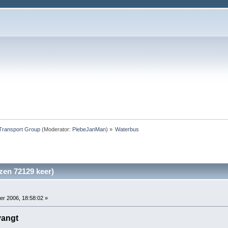
Transport Group
(Moderator:
PiebeJanMan
) »
Waterbus
zen 72129 keer)
r 2006, 18:58:02 »
vangt