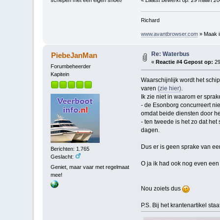
Richard
www.avantbrowser.com
» Maak in
Re: Waterbus
PiebeJanMan
«
Reactie #4 Gepost op:
29
Forumbeheerder
Kapitein
Waarschijnlijk wordt het sch
varen
(zie hier)
.
Ik zie niet in waarom er spra
- de Esonborg concurreert ni
omdat beide diensten door he
- ten tweede is het zo dat he
dagen.
Dus er is geen sprake van een 
Berichten: 1.765
Geslacht:
O ja ik had ook nog even een
Geniet, maar vaar met regelmaat
mee!
Nou zoiets dus
P.S. Bij het krantenartikel st