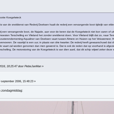
apotte Koegelwieck
is van de sneldienst van Rederij Doeksen haalt de rederij een vervangende boot tijdeijk van el
rij een vervangende boot, de Najade, aan voor de keren dat de Koegelwieck niet kon varen of ui
oesten Terschelling en Vlieland het zonder sneldienst doen. Voor Vlieland blijft dat zo, naar T
 zusteronderneming Aqualiner van Doeksen vaart tussen Almere en Huizen op het Veluwemeer. Het
ervoeren. De vaartijd is een uur, in plaats van drie kwartier. De rederij heeft gewaarschuwd da
 de vaart zal worden genomen dan men gewend is. Dat is ook de reden dat op voorhand is afgezien
schelling. De motorstoring van de Koegelwieck is van dien aard, dat dit schip vrijwel zeker deze w
 2016, 18:25:47 door PiebeJanMan
»
 september 2006, 15:48:23 »
en zondagmiddag: