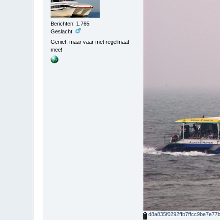
Berichten: 1.765
Geslacht:
Geniet, maar vaar met regelmaat
mee!
d8a835f0292ffb7ffcc9be7e77