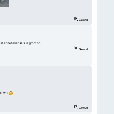
Gelogd
t er net even iets te groot op.
Gelogd
pte wel
Gelogd