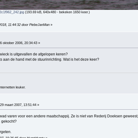
c1f962_242.jpg
(193.69 kB, 640x480 - bekeken 1650 keer.)
 2018, 11:44:32 door PiebeJanMan
»
6 oktober 2006, 20:34:43 »
ieck is uitgevallen de afgelopen keren?
ts aan de hand met de stuurinrichting. Wat is het deze keer?
ternetten leuker.
29 maart 2007, 13:51:44 »
wad varen voor een andere maatschappij. Ze is niet van Rederij Doeksen geweest, 
v. gekocht?
rgeten.
007, 19:26:46 door Humtidumty
»