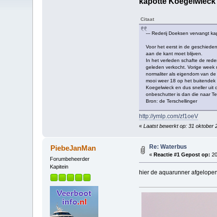
kapotte Koegelwieck
Citaat
--- Rederij Doeksen vervangt k
Voor het eerst in de geschieden
aan de kant moet blijven.
In het verleden schafte de rede
geleden verkocht. Vorige week m
normaliter als eigendom van de
mooi weer 18 op het buitendek v
Koegelwieck en dus sneller uit
onbeschutter is dan die naar Ter
Bron: de Terschellinger
http://ymlp.com/zf1oeV
«
Laatst bewerkt op: 31 oktober
Re: Waterbus
PiebeJanMan
«
Reactie #1 Gepost op:
20
Forumbeheerder
Kapitein
hier de aquarunner afgelop