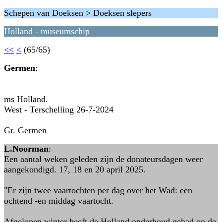
Schepen van Doeksen > Doeksen slepers
Holland - museumschip
<<
<
(65/65)
Germen
:
ms Holland.
West - Terschelling 26-7-2024
Gr. Germen
L.Noorman
:
Een aantal weken geleden zijn de donateursdagen weer
aangekondigd. 17, 18 en 20 april 2025.
"Er zijn twee vaartochten per dag over het Wad: een
ochtend -en middag vaartocht.
Afgelopen winter heeft de Holland onderhoud gehad op de