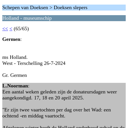
Schepen van Doeksen > Doeksen slepers
Holland - museumschip
<<
<
(65/65)
Germen
:
ms Holland.
West - Terschelling 26-7-2024
Gr. Germen
L.Noorman
:
Een aantal weken geleden zijn de donateursdagen weer
aangekondigd. 17, 18 en 20 april 2025.
"Er zijn twee vaartochten per dag over het Wad: een
ochtend -en middag vaartocht.
Afgelopen winter heeft de Holland onderhoud gehad op de