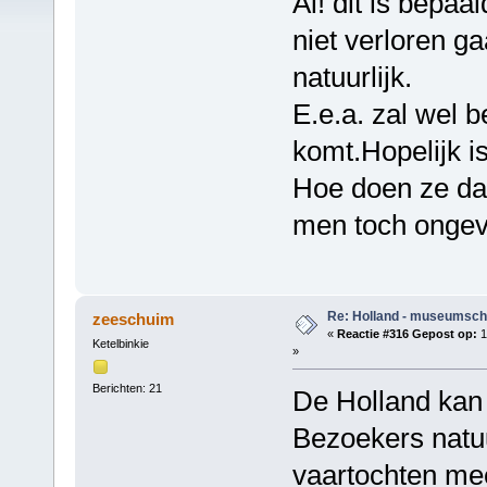
Ai! dit is bepa
niet verloren g
natuurlijk.
E.e.a. zal wel 
komt.Hopelijk is
Hoe doen ze dat
men toch ongev
Re: Holland - museumsch
zeeschuim
«
Reactie #316 Gepost op:
1
Ketelbinkie
»
Berichten: 21
De Holland kan
Bezoekers natuu
vaartochten mee