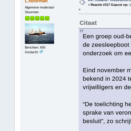
L.Noorman
«
Reactie #317 Gepost op:
1
Algemene moderator
»
Stuurman
Citaat
Een groep oud-be
de zeesleepboot
Berichten: 656
onderzoek om een
Geslacht:
Eind november ma
bekend in 2024 t
vrijwilligers en 
“De toelichting h
sprake van veront
besluit”, zo schr