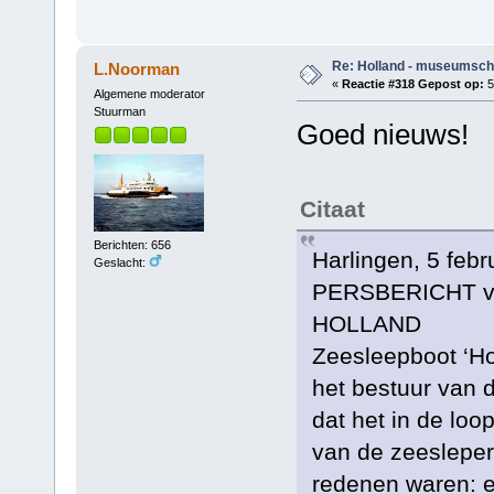
Re: Holland - museumsch
L.Noorman
«
Reactie #318 Gepost op:
5
Algemene moderator
Stuurman
Goed nieuws!
Citaat
Berichten: 656
Harlingen, 5 febr
Geslacht:
PERSBERICHT v
HOLLAND
Zeesleepboot ‘Ho
het bestuur van 
dat het in de loo
van de zeesleper
redenen waren: ee