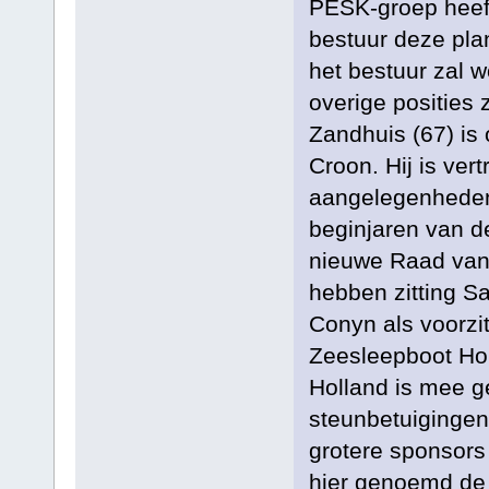
PESK-groep heeft
bestuur deze plan
het bestuur zal 
overige posities 
Zandhuis (67) is 
Croon. Hij is ve
aangelegenheden
beginjaren van de
nieuwe Raad van 
hebben zitting Sa
Conyn als voorzitt
Zeesleepboot Holl
Holland is mee g
steunbetuigingen 
grotere sponsors
hier genoemd de