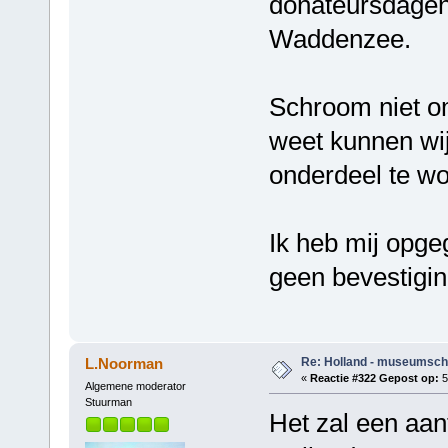
donateursdagen
Waddenzee.
Schroom niet o
weet kunnen wi
onderdeel te w
Ik heb mij opge
geen bevestigi
Re: Holland - museumsch
L.Noorman
«
Reactie #322 Gepost op:
5
Algemene moderator
Stuurman
Het zal een aant