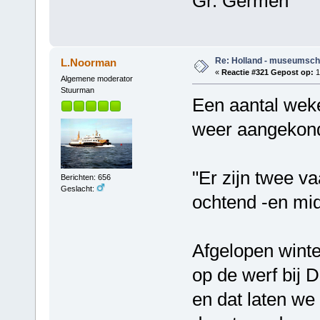
Gr. Germen
Re: Holland - museumsch
L.Noorman
«
Reactie #321 Gepost op:
1
Algemene moderator
Stuurman
Een aantal wek
weer aangekondi
"Er zijn twee v
Berichten: 656
Geslacht:
ochtend -en mid
Afgelopen wint
op de werf bij D
en dat laten we