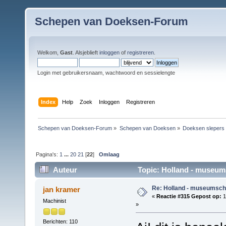
Schepen van Doeksen-Forum
Welkom,
Gast
. Alsjeblieft
inloggen
of
registreren
.
Login met gebruikersnaam, wachtwoord en sessielengte
Index
Help
Zoek
Inloggen
Registreren
Schepen van Doeksen-Forum
»
Schepen van Doeksen
»
Doeksen slepers
Pagina's:
1
...
20
21
[
22
]
Omlaag
Auteur
Topic: Holland - museum
Re: Holland - museumsch
jan kramer
«
Reactie #315 Gepost op:
1
Machinist
»
Berichten: 110