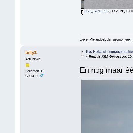
DSC_1289.JPG
(613.23 kB, 1600
Liever Vlielandgek dan gewoon gek!
Re: Holland - museumschip
tully1
«
Reactie #324 Gepost op:
20 
Ketelbinkie
En nog maar één
Berichten: 42
Geslacht: