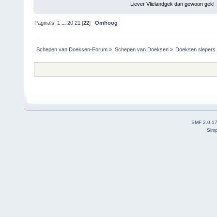
Liever Vlielandgek dan gewoon gek!
Pagina's:
1
...
20
21
[
22
]
Omhoog
Schepen van Doeksen-Forum
»
Schepen van Doeksen
»
Doeksen slepers
SMF 2.0.1
Simp