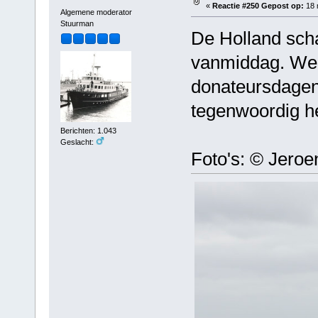
«
Reactie #250 Gepost op:
18 
Algemene moderator
Stuurman
De Holland sch
vanmiddag. Well
donateursdagen,
tegenwoordig he
Berichten: 1.043
Geslacht:
Foto's: © Jeroe