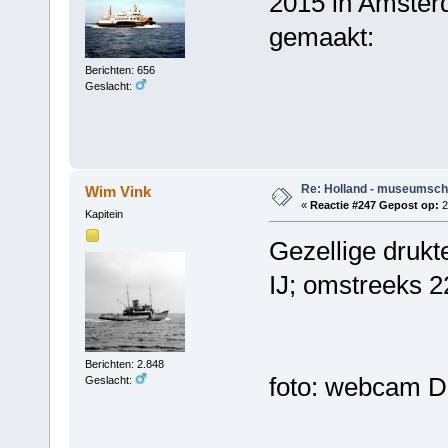
2015 in Amsterd
gemaakt:
Berichten: 656
Geslacht:
Re: Holland - museumsch
Wim Vink
«
Reactie #247 Gepost op:
2
Kapitein
Gezellige druk
IJ; omstreeks 2
Berichten: 2.848
foto: webcam D
Geslacht: