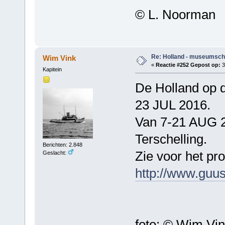
© L. Noorman
Re: Holland - museumsch
Wim Vink
«
Reactie #252 Gepost op:
3
Kapitein
De Holland op d
23 JUL 2016.
Van 7-21 AUG 2
Terschelling.
Berichten: 2.848
Zie voor het p
Geslacht:
http://www.guusj
foto: © Wim Vi