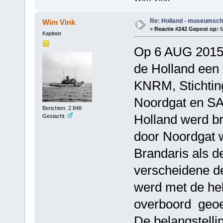
Re: Holland - museumsch
Wim Vink
«
Reactie #242 Gepost op:
6
Kapitein
Op 6 AUG 2015 
de Holland een
KNRM, Stichting
Noordgat en SA
Berichten: 2.848
Holland werd br
Geslacht:
door Noordgat 
Brandaris als d
verscheidene d
werd met de hel
overboord geoe
De belangstelli