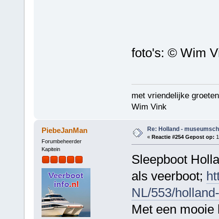
foto's: © Wim V
met vriendelijke groeten
Wim Vink
Re: Holland - museumsch
PiebeJanMan
«
Reactie #254 Gepost op:
1
Forumbeheerder
Kapitein
Sleepboot Holla
als veerboot;
ht
NL/553/holland-
Met een mooie l