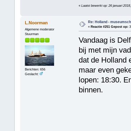
«
Laatst bewerkt op: 26 januari 201
Re: Holland - museumsch
L.Noorman
«
Reactie #251 Gepost op:
3
Algemene moderator
Stuurman
Vandaag is Delf
bij met mijn va
dat de Holland e
maar even geke
Berichten: 656
Geslacht:
lopen: 18:30. 
binnen.