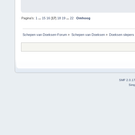
Pagina's:
1
...
15
16
[
17
]
18
19
...
22
Omhoog
Schepen van Doeksen-Forum
»
Schepen van Doeksen
»
Doeksen slepers
SMF 2.0.1
Simp