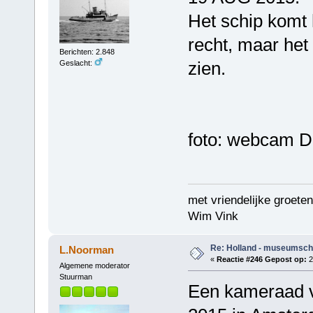
Het schip komt h
recht, maar het
Berichten: 2.848
zien.
Geslacht:
foto: webcam D
met vriendelijke groeten
Wim Vink
Re: Holland - museumsch
L.Noorman
«
Reactie #246 Gepost op:
2
Algemene moderator
Stuurman
Een kameraad v