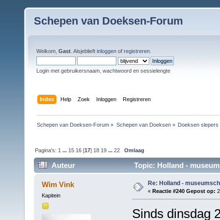
Schepen van Doeksen-Forum
Welkom,
Gast
. Alsjeblieft
inloggen
of
registreren
.
Login met gebruikersnaam, wachtwoord en sessielengte
Index
Help
Zoek
Inloggen
Registreren
Schepen van Doeksen-Forum
»
Schepen van Doeksen
»
Doeksen slepers
Pagina's:
1
...
15
16
[
17
]
18
19
...
22
Omlaag
Auteur
Topic: Holland - museum
Re: Holland - museumsch
Wim Vink
«
Reactie #240 Gepost op:
2
Kapitein
Sinds dinsdag 2