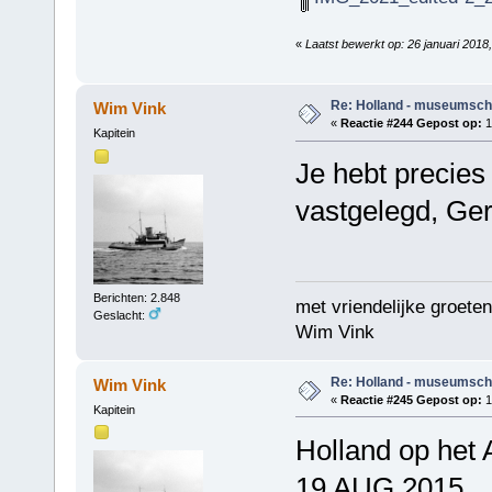
«
Laatst bewerkt op: 26 januari 201
Re: Holland - museumsch
Wim Vink
«
Reactie #244 Gepost op:
1
Kapitein
Je hebt precies 
vastgelegd, G
Berichten: 2.848
met vriendelijke groeten
Geslacht:
Wim Vink
Re: Holland - museumsch
Wim Vink
«
Reactie #245 Gepost op:
1
Kapitein
Holland op het 
19 AUG 2015.