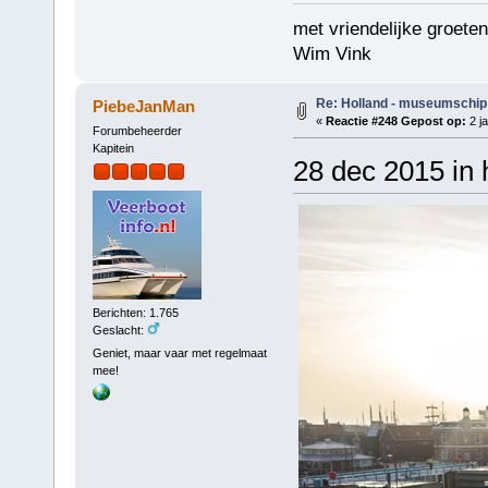
met vriendelijke groeten
Wim Vink
Re: Holland - museumschip
PiebeJanMan
«
Reactie #248 Gepost op:
2 ja
Forumbeheerder
Kapitein
28 dec 2015 in 
Berichten: 1.765
Geslacht:
Geniet, maar vaar met regelmaat
mee!