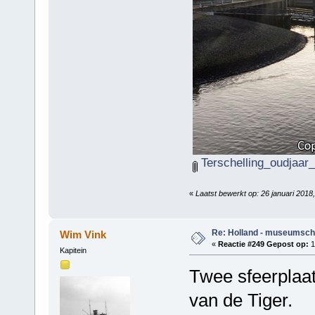
Terschelling_oudjaar_
«
Laatst bewerkt op: 26 januari 201
Re: Holland - museumsch
Wim Vink
«
Reactie #249 Gepost op:
1
Kapitein
Twee sfeerplaa
van de Tiger.