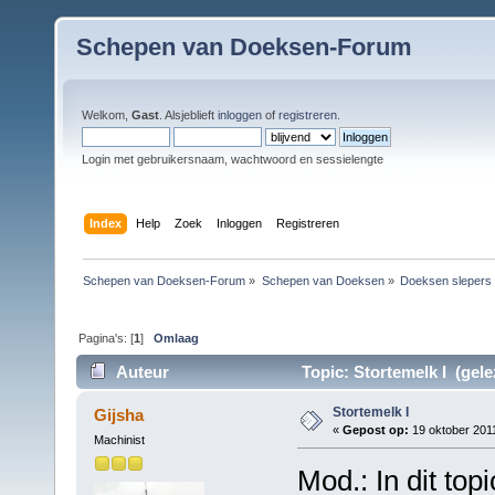
Schepen van Doeksen-Forum
Welkom,
Gast
. Alsjeblieft
inloggen
of
registreren
.
Login met gebruikersnaam, wachtwoord en sessielengte
Index
Help
Zoek
Inloggen
Registreren
Schepen van Doeksen-Forum
»
Schepen van Doeksen
»
Doeksen slepers
Pagina's: [
1
]
Omlaag
Auteur
Topic: Stortemelk I (gele
Stortemelk I
Gijsha
«
Gepost op:
19 oktober 2011
Machinist
Mod.: In dit to