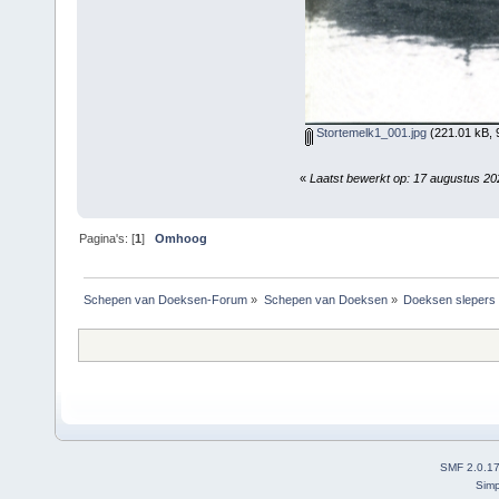
Stortemelk1_001.jpg
(221.01 kB, 
«
Laatst bewerkt op: 17 augustus 2
Pagina's: [
1
]
Omhoog
Schepen van Doeksen-Forum
»
Schepen van Doeksen
»
Doeksen slepers
SMF 2.0.1
Simp