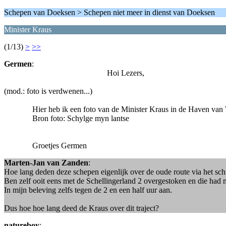
Schepen van Doeksen > Schepen niet meer in dienst van Doeksen
Minister Kraus
(1/13)
>
>>
Germen
:
Hoi Lezers,
(mod.: foto is verdwenen...)
Hier heb ik een foto van de Minister Kraus in de Haven van We
Bron foto: Schylge myn lantse
Groetjes Germen
Marten-Jan van Zanden
:
Hoe lang deden deze schepen eigenlijk over de oude route via het sch
Ben zelf ooit eens met de Schellingerland 2 overgestoken en die had 
In mijn beleving zelfs tegen de 2 en een half uur aan.
Dus hoe hoe lang deed de Kraus over dit traject?
natureboy
: