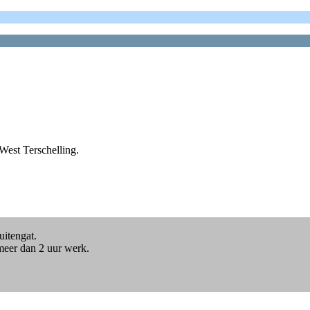
st Terschelling.
uitengat.
meer dan 2 uur werk.