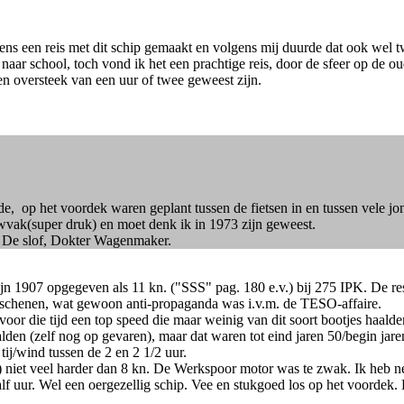
ns een reis met dit schip gemaakt en volgens mij duurde dat ook wel t
 naar school, toch vond ik het een prachtige reis, door de sfeer op de o
een oversteek van een uur of twee geweest zijn.
e, op het voordek waren geplant tussen de fietsen in en tussen vele jonge
wvak(super druk) en moet denk ik in 1973 zijn geweest.
, De slof, Dokter Wagenmaker.
jn 1907 opgegeven als 11 kn. ("SSS" pag. 180 e.v.) bij 275 IPK. De re
erschenen, wat gewoon anti-propaganda was i.v.m. de TESO-affaire.
voor die tijd een top speed die maar weinig van dit soort bootjes ha
en (zelf nog op gevaren), maar dat waren tot eind jaren 50/begin jaren '
 tij/wind tussen de 2 en 2 1/2 uur.
!) niet veel harder dan 8 kn. De Werkspoor motor was te zwak. Ik heb 
f uur. Wel een oergezellig schip. Vee en stukgoed los op het voordek. D