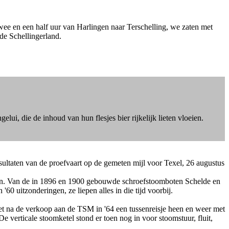
wee en een half uur van Harlingen naar Terschelling, we zaten met
ude Schellingerland.
lui, die de inhoud van hun flesjes bier rijkelijk lieten vloeien.
sultaten van de proefvaart op de gemeten mijl voor Texel, 26 augustus
alden. Van de in 1896 en 1900 gebouwde schroefstoomboten Schelde en
60 uitzonderingen, ze liepen alles in die tijd voorbij.
net na de verkoop aan de TSM in '64 een tussenreisje heen en weer met
e verticale stoomketel stond er toen nog in voor stoomstuur, fluit,