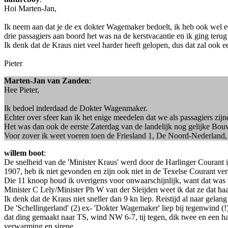
Hoi Marten-Jan,
Ik neem aan dat je de ex dokter Wagemaker bedoelt, ik heb ook wel ee
drie passagiers aan boord het was na de kerstvacantie en ik ging terug
Ik denk dat de Kraus niet veel harder heeft gelopen, dus dat zal ook 
Pieter
Marten-Jan van Zanden
:
Hee Pieter,
Ik bedoel inderdaad de Dokter Wagenmaker.
Echter over sfeer kan ik het enige meedelen dat we als passagiers zijnd
Het was dan ook de eerste Zaterdag van de landelijk nog gelijke Bou
Voor zover ik weet voeren toen de Friesland 1, De Noord-Nederland
willem boot
:
De snelheid van de 'Minister Kraus' werd door de Harlinger Courant i
1907, heb ik niet gevonden en zijn ook niet in de Texelse Courant v
Die 11 knoop houd ik overigens voor onwaarschijnlijk, want dat was 
Minister C Lely/Minister Ph W van der Sleijden weet ik dat ze dat haald
Ik denk dat de Kraus niet sneller dan 9 kn liep. Reistijd al naar gelang
De 'Schellingerland' (2) ex- 'Dokter Wagemaker' liep bij tegenwind (
dat ding gemaakt naar TS, wind NW 6-7, tij tegen, dik twee en een hal
verwarming en sirene.