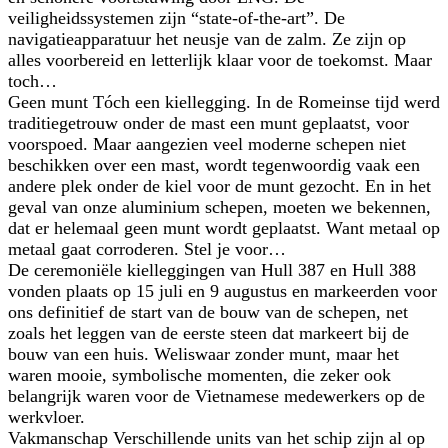
veiligheidssystemen zijn “state-of-the-art”. De
navigatieapparatuur het neusje van de zalm. Ze zijn op
alles voorbereid en letterlijk klaar voor de toekomst. Maar
toch…
Geen munt Tóch een kiellegging. In de Romeinse tijd werd
traditiegetrouw onder de mast een munt geplaatst, voor
voorspoed. Maar aangezien veel moderne schepen niet
beschikken over een mast, wordt tegenwoordig vaak een
andere plek onder de kiel voor de munt gezocht. En in het
geval van onze aluminium schepen, moeten we bekennen,
dat er helemaal geen munt wordt geplaatst. Want metaal op
metaal gaat corroderen. Stel je voor…
De ceremoniële kielleggingen van Hull 387 en Hull 388
vonden plaats op 15 juli en 9 augustus en markeerden voor
ons definitief de start van de bouw van de schepen, net
zoals het leggen van de eerste steen dat markeert bij de
bouw van een huis. Weliswaar zonder munt, maar het
waren mooie, symbolische momenten, die zeker ook
belangrijk waren voor de Vietnamese medewerkers op de
werkvloer.
Vakmanschap Verschillende units van het schip zijn al op