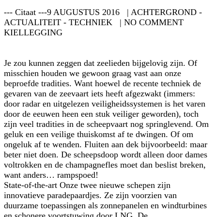
--- Citaat ---9 AUGUSTUS 2016 | ACHTERGROND -
ACTUALITEIT - TECHNIEK | NO COMMENT
KIELLEGGING
Je zou kunnen zeggen dat zeelieden bijgelovig zijn. Of
misschien houden we gewoon graag vast aan onze
beproefde tradities. Want hoewel de recente techniek de
gevaren van de zeevaart iets heeft afgezwakt (immers:
door radar en uitgelezen veiligheidssystemen is het varen
door de eeuwen heen een stuk veiliger geworden), toch
zijn veel tradities in de scheepvaart nog springlevend. Om
geluk en een veilige thuiskomst af te dwingen. Of om
ongeluk af te wenden. Fluiten aan dek bijvoorbeeld: maar
beter niet doen. De scheepsdoop wordt alleen door dames
voltrokken en de champagnefles moet dan beslist breken,
want anders… rampspoed!
State-of-the-art Onze twee nieuwe schepen zijn
innovatieve paradepaardjes. Ze zijn voorzien van
duurzame toepassingen als zonnepanelen en windturbines
en schonere voortstuwing door LNG. De