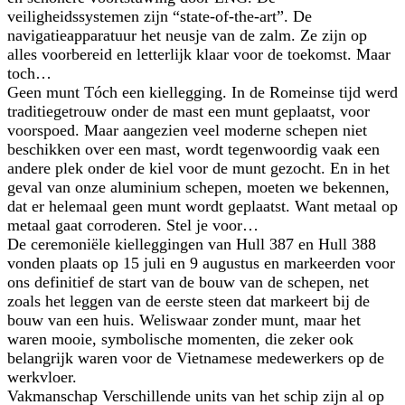
veiligheidssystemen zijn “state-of-the-art”. De
navigatieapparatuur het neusje van de zalm. Ze zijn op
alles voorbereid en letterlijk klaar voor de toekomst. Maar
toch…
Geen munt Tóch een kiellegging. In de Romeinse tijd werd
traditiegetrouw onder de mast een munt geplaatst, voor
voorspoed. Maar aangezien veel moderne schepen niet
beschikken over een mast, wordt tegenwoordig vaak een
andere plek onder de kiel voor de munt gezocht. En in het
geval van onze aluminium schepen, moeten we bekennen,
dat er helemaal geen munt wordt geplaatst. Want metaal op
metaal gaat corroderen. Stel je voor…
De ceremoniële kielleggingen van Hull 387 en Hull 388
vonden plaats op 15 juli en 9 augustus en markeerden voor
ons definitief de start van de bouw van de schepen, net
zoals het leggen van de eerste steen dat markeert bij de
bouw van een huis. Weliswaar zonder munt, maar het
waren mooie, symbolische momenten, die zeker ook
belangrijk waren voor de Vietnamese medewerkers op de
werkvloer.
Vakmanschap Verschillende units van het schip zijn al op