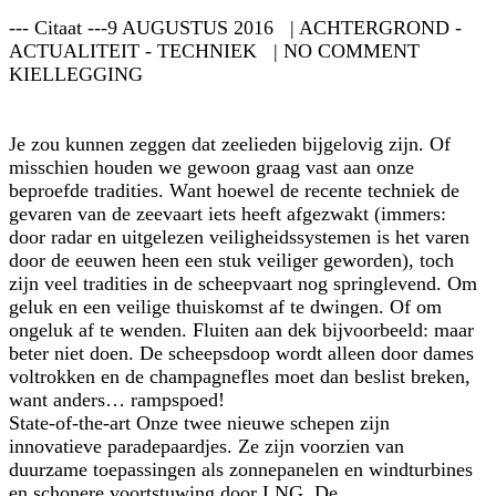
--- Citaat ---9 AUGUSTUS 2016 | ACHTERGROND -
ACTUALITEIT - TECHNIEK | NO COMMENT
KIELLEGGING
Je zou kunnen zeggen dat zeelieden bijgelovig zijn. Of
misschien houden we gewoon graag vast aan onze
beproefde tradities. Want hoewel de recente techniek de
gevaren van de zeevaart iets heeft afgezwakt (immers:
door radar en uitgelezen veiligheidssystemen is het varen
door de eeuwen heen een stuk veiliger geworden), toch
zijn veel tradities in de scheepvaart nog springlevend. Om
geluk en een veilige thuiskomst af te dwingen. Of om
ongeluk af te wenden. Fluiten aan dek bijvoorbeeld: maar
beter niet doen. De scheepsdoop wordt alleen door dames
voltrokken en de champagnefles moet dan beslist breken,
want anders… rampspoed!
State-of-the-art Onze twee nieuwe schepen zijn
innovatieve paradepaardjes. Ze zijn voorzien van
duurzame toepassingen als zonnepanelen en windturbines
en schonere voortstuwing door LNG. De