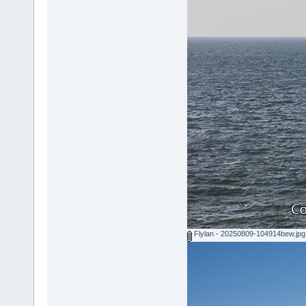
Flylan - 20250809-104914bew.jpg