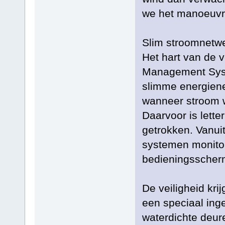
we het manoeuvre
Slim stroomnetw
Het hart van de 
Management Syste
slimme energiene
wanneer stroom w
Daarvoor is lette
getrokken. Vanui
systemen monitor
bedieningsscher
De veiligheid kri
een speciaal ing
waterdichte deur