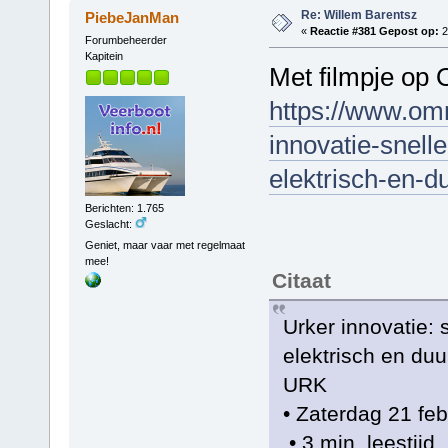
Re: Willem Barentsz
PiebeJanMan
«
Reactie #381 Gepost op:
2
Forumbeheerder
Kapitein
Met filmpje op
https://www.omr
innovatie-snell
elektrisch-en-
Berichten: 1.765
Geslacht:
Geniet, maar vaar met regelmaat
mee!
Citaat
Urker innovatie: 
elektrisch en du
URK
• Zaterdag 21 feb
• 3 min. leestijd