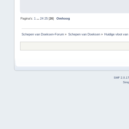
Pagina's:
1
...
24
25
[
26
]
Omhoog
Schepen van Doeksen-Forum
»
Schepen van Doeksen
»
Huidige vloot va
SMF 2.0.1
Simp