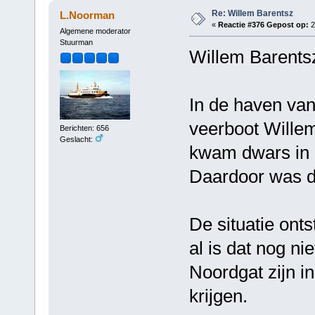
Re: Willem Barentsz
L.Noorman
«
Reactie #376 Gepost op:
2
Algemene moderator
Stuurman
Willem Barentsz
In de haven van
veerboot Willem
Berichten: 656
Geslacht:
kwam dwars in d
Daardoor was de
De situatie ont
al is dat nog ni
Noordgat zijn i
krijgen.