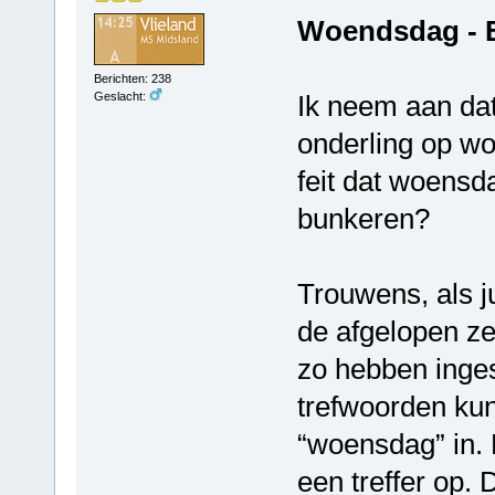
Woendsdag - 
Berichten: 238
Ik neem aan da
Geslacht:
onderling op w
feit dat woensd
bunkeren?
Trouwens, als j
de afgelopen z
zo hebben inges
trefwoorden ku
“woensdag” in. 
een treffer op.