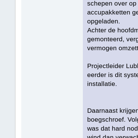
schepen over op e
accupakketten ge
opgeladen.
Achter de hoofd
gemonteerd, verg
vermogen omzette
Projectleider Lub
eerder is dit sy
installatie.
Daarnaast krijge
boegschroef. Vol
was dat hard nod
wind dan verwach