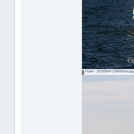
Flylan - 20250809-104845bew.jpg