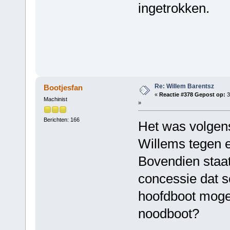
ingetrokken.
Re: Willem Barentsz
Bootjesfan
«
Reactie #378 Gepost op:
3
Machinist
»
Berichten: 166
Het was volgens
Willems tegen 
Bovendien staat
concessie dat s
hoofdboot mogen
noodboot?