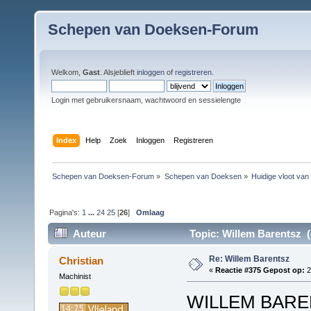
Schepen van Doeksen-Forum
Welkom,
Gast
. Alsjeblieft
inloggen
of
registreren
.
Login met gebruikersnaam, wachtwoord en sessielengte
Index
Help
Zoek
Inloggen
Registreren
Schepen van Doeksen-Forum
»
Schepen van Doeksen
»
Huidige vloot va
Pagina's:
1
...
24
25
[
26
]
Omlaag
Auteur
Topic: Willem Barentsz (
Re: Willem Barentsz
Christian
«
Reactie #375 Gepost op:
2
Machinist
WILLEM BARENT