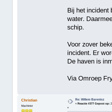
Bij het incident
water. Daarmee 
schip.
Voor zover bek
incident. Er wo
De haven is inm
Via Omroep Fry
Re: Willem Barentsz
Christian
«
Reactie #377 Gepost op:
2
Machinist
»