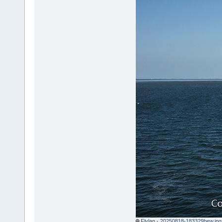
Flylan - 20250818-183329bew.jpg