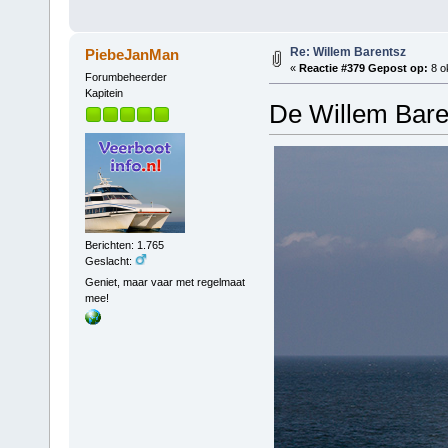
Re: Willem Barentsz
PiebeJanMan
«
Reactie #379 Gepost op:
8 o
Forumbeheerder
Kapitein
De Willem Bare
Berichten: 1.765
Geslacht:
Geniet, maar vaar met regelmaat
mee!