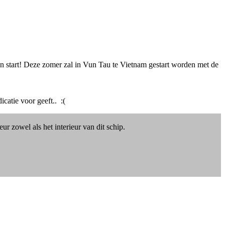
 start! Deze zomer zal in Vun Tau te Vietnam gestart worden met de
catie voor geeft.. :(
 zowel als het interieur van dit schip.