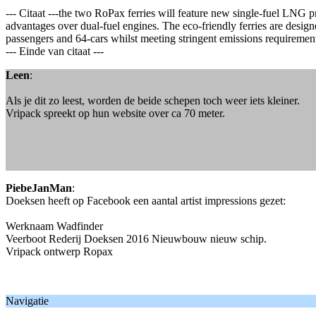
--- Citaat ---the two RoPax ferries will feature new single-fuel LNG p
advantages over dual-fuel engines. The eco-friendly ferries are design
passengers and 64-cars whilst meeting stringent emissions requiremen
--- Einde van citaat ---
Leen
:
Als je dit zo leest, worden de beide schepen toch weer iets kleiner.
Vripack spreekt op hun website over ca 70 meter.
PiebeJanMan
:
Doeksen heeft op Facebook een aantal artist impressions gezet:
Werknaam Wadfinder
Veerboot Rederij Doeksen 2016 Nieuwbouw nieuw schip.
Vripack ontwerp Ropax
Navigatie