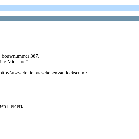
en, bouwnummer 387.
ging Midsland"
: http://www.denieuweschepenvandoeksen.nl/
Den Helder).