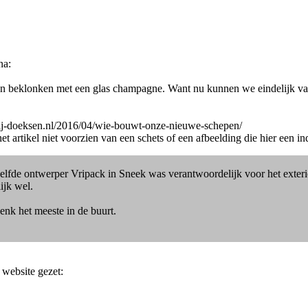
na:
n beklonken met een glas champagne. Want nu kunnen we eindelijk van
derij-doeksen.nl/2016/04/wie-bouwt-onze-nieuwe-schepen/
rtikel niet voorzien van een schets of een afbeelding die hier een indi
lfde ontwerper Vripack in Sneek was verantwoordelijk voor het exterieur
ijk wel.
enk het meeste in de buurt.
 website gezet: