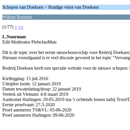
Schepen van Doeksen > Huidige vloot van Doeksen
Willem Barentsz
(1/77)
>
>>
L.Noorman
:
Edit Moderator PiebeJanMan:
Dit is de topic over het eerste nieuwbouwschip voor Rederij Doeks
Hieraan voorafgaand is er veel discusie gevoerd in het topic "Vervan
Rederij Doeksen heeft een speciale website voor de nieuwe schepen
Kiellegging: 15 juli 2016
Uitrijden loods: 12 januari 2019
Datum tewaterlating/doop: 22 januari 2019
Vertrek uit Vietnam: 4-8 maart 2019
Aankomst Harlingen: 29-05-2019 (na 's ochtends lossen nabij Texel/
Eerste proefvaart: 27-5-2020
Proef aanmeren TS&VL: 05-06-2020
Proef aanmeren Harlingen: 09-06-2020