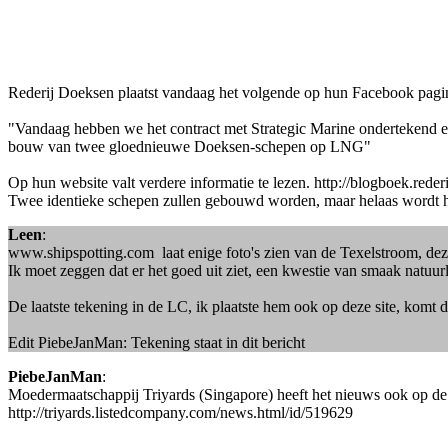
Rederij Doeksen plaatst vandaag het volgende op hun Facebook pagi
"Vandaag hebben we het contract met Strategic Marine ondertekend e
bouw van twee gloednieuwe Doeksen-schepen op LNG"
Op hun website valt verdere informatie te lezen. http://blogboek.re
Twee identieke schepen zullen gebouwd worden, maar helaas wordt het a
Leen
:
www.shipspotting.com laat enige foto's zien van de Texelstroom, deze
Ik moet zeggen dat er het goed uit ziet, een kwestie van smaak natuurl
De laatste tekening in de LC, ik plaatste hem ook op deze site, komt d
Edit PiebeJanMan: Tekening staat in dit bericht
PiebeJanMan
:
Moedermaatschappij Triyards (Singapore) heeft het nieuws ook op de
http://triyards.listedcompany.com/news.html/id/519629