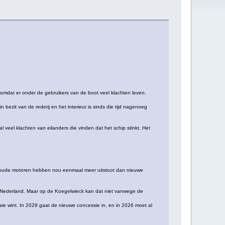
omdat er onder de gebruikers van de boot veel klachten leven.
 bezit van de rederij en het interieur is sinds die tijd nagenoeg
veel klachten van eilanders die vinden dat het schip stinkt. Het
 "En oude motoren hebben nou eenmaal meer uitstoot dan nieuwe
rd Nederland. Maar op de Koegelwieck kan dat niet vanwege de
e wint. In 2029 gaat de nieuwe concessie in, en in 2026 moet al