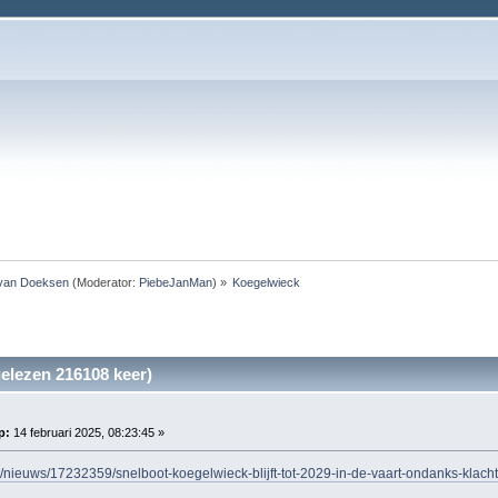
 van Doeksen
(Moderator:
PiebeJanMan
) »
Koegelwieck
elezen 216108 keer)
p:
14 februari 2025, 08:23:45 »
nl/nieuws/17232359/snelboot-koegelwieck-blijft-tot-2029-in-de-vaart-ondanks-kla