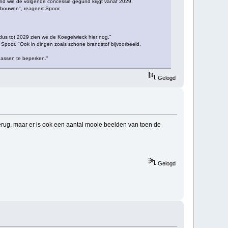
nd wie de volgende concessie gegund krijgt vanaf 2029.
bouwen", reageert Spoor.
, dus tot 2029 zien we de Koegelwieck hier nog."
t Spoor. "Ook in dingen zoals schone brandstof bijvoorbeeld,
tgassen te beperken."
Gelogd
terug, maar er is ook een aantal mooie beelden van toen de
Gelogd