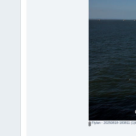
Flylan - 20250818-183811 (1)