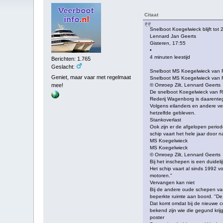
Citaat
Snelboot Koegelwieck blijft tot
Lennard Jan Geerts
Gisteren, 17:55
•
4 minuten leestijd
Berichten: 1.765
Geslacht:
Snelboot MS Koegelwieck van 
Geniet, maar vaar met regelmaat
Snelboot MS Koegelwieck van 
mee!
© Omroep Zilt, Lennard Geerts
De snelboot Koegelwieck van Re
Rederij Wagenborg is daarente
Volgens eilanders en andere veel
hetzelfde gebleven.
Stankoverlast
Ook zijn er de afgelopen period
schip vaart het hele jaar door n
MS Koegelwieck
MS Koegelwieck
© Omroep Zilt, Lennard Geerts
Bij het inschepen is een duideli
Het schip vaart al sinds 1992 v
motoren."
Vervangen kan niet
Bij de andere oude schepen van
beperkte ruimte aan boord. "De 
Dat komt omdat bij de nieuwe c
bekend zijn wie die gegund krijg
poster