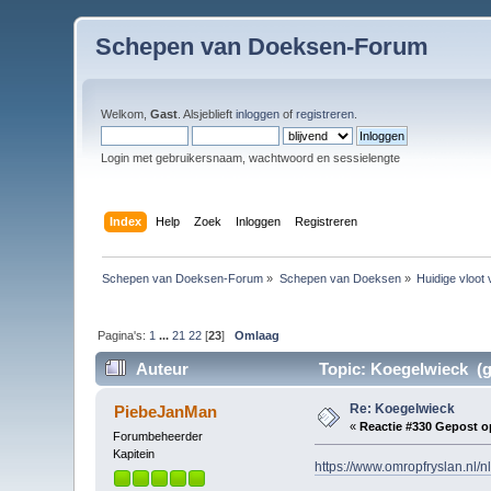
Schepen van Doeksen-Forum
Welkom,
Gast
. Alsjeblieft
inloggen
of
registreren
.
Login met gebruikersnaam, wachtwoord en sessielengte
Index
Help
Zoek
Inloggen
Registreren
Schepen van Doeksen-Forum
»
Schepen van Doeksen
»
Huidige vloot
Pagina's:
1
...
21
22
[
23
]
Omlaag
Auteur
Topic: Koegelwieck (g
Re: Koegelwieck
PiebeJanMan
«
Reactie #330 Gepost o
Forumbeheerder
Kapitein
https://www.omropfryslan.nl/