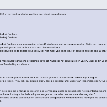
 2029 in de vaart, ondanks klachten over stank en ouderdom
Rederij Doeksen
Rederij Doeksen
derij Doeksen mag van staatsecretaris Chris Jansen niet vervangen worden. Dat is een domper 
gen wel gestart met de bouw van een nieuwe snelboot.
gebruikers is de snelboot Koegelwieck niet meer van deze tijd. Het schip is al meer dan 30 jaar in
e meermaals technische problemen geweest waardoor het schip niet kon varen. Maar er zijn vooral 
aar Terschelling en Vlieland.
jke brandstofgeur te ruiken die in de meeste gevallen ook tijdens de hele rit blijft hangen.
oor de rederij. "Nou kijk, dat schip is oud", zegt de directeur Dirk Spoor van Rederij Doeksen.
 de rederij zijn onlangs de motoren nog vervangen, zoals bij bijvoorbeeld het vrachtschip Noo
echte oplossing is het hele schip vervangen, en dat willen we wel maar dat mag niet."
oncessie voor de waddenveren alle schepen overgenomen worden door de rederij die de concessi
t.