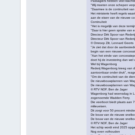
Passagiers hebben veel klacht
"Wij moeten onze schepen verpli
"Daarmee is de continuïteit van
Het ministerie heeft regels wa
aan de eisen van de nieuwe co
Continuïteit
"Het is mogelijk van deze termij
"Daar is hier geen sprake van 
Directeur Dirk Spoor van Reder
Directeur Dirk Spoor van Reder
© Omroep Zilt, Lennard Geerts
"Je ziet dat door de aanbested
begin van een nieuwe concessie
"Aan het einde van concessiepe
doet hij de investering dan wel
Wel bij Wagenborg
Rederij Wagenborg kreeg van de
aantoonbaar onder druk", reagee
"Om de continuïteit van de die
De nieuwbouwplannen van Wa
De nieuwbouwplannen van Wa
© RTV NOF, Ben de Jager
Wagenborg had woensdag in Lau
zogenoemde Wadden Ferry.
Die veerboot biedt plaats aan 
milieueisen.
Dit zorgt voor 50 procent minde
De bouw van de nieuwe snelbo
De bouw van de nieuwe snelbo
© RTV NOF, Ben de Jager
Het schip wordt eind 2025 opgel
Nog even volhouden