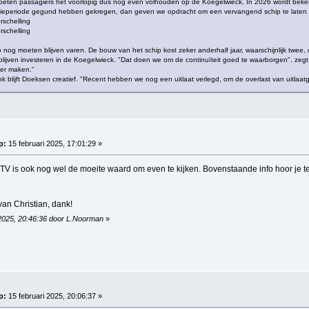
moeten passagiers het voorlopig dus nog even volhouden op de Koegelwieck. In 2026 wordt beke
sieperiode gegund hebben gekregen, dan geven we opdracht om een vervangend schip te laten 
rschelling
rschelling
o nog moeten blijven varen. De bouw van het schip kost zeker anderhalf jaar, waarschijnlijk twee
n blijven investeren in de Koegelwieck. "Dat doen we om de continuïteit goed te waarborgen", zeg
er maken."
k blijft Doeksen creatief. "Recent hebben we nog een uitlaat verlegd, om de overlast van uitlaa
p:
15 februari 2025, 17:01:29 »
 TV is ook nog wel de moeite waard om even te kijken. Bovenstaande info hoor je 
van Christian, dank!
 2025, 20:46:36 door L.Noorman
»
p:
15 februari 2025, 20:06:37 »