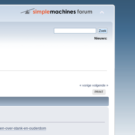
Nieuws:
« vorige
volgende »
PRINT
chten-over-stank-en-ouderdom