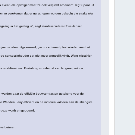
 eventuele opvolger moet ze ook verplicht afnemen", legt Spoor uit.
 om te voorkomen dat er nu schepen worden gekocht die straks niet
geling in het geding is", zegt staatssecretaris Chris Jansen.
20 jaar worden uitgesmeerd, geconcentreerd plaatsvinden aan het
nde concessiehouder dat niet meer wenselijk vindt. Want misschien
de sneldienst ms. Fostaborg stonden al een langere periode
werden daar de officiële bouwcontracten getekend voor de
 de Wadden Ferry efficiënt en de motoren voldoen aan de strengste
als deze wordt omgebouwd.
 verbeteren.