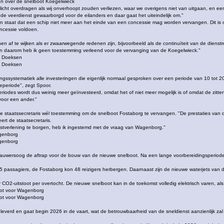
en over de snelboot Koegelwieck
cht overdragen als wij onverhoopt zouden verliezen, waar we overigens niet van uitgaan, en een
 de veerdienst gewaarborgd voor de eilanders en daar gaat het uiteindelijk om."
arin staat dat een schip niet meer aan het einde van een concessie mag worden vervangen. Dit is
ncessie voldoen.
nen af te wijken als er zwaarwegende redenen zijn, bijvoorbeeld als de continuïteit van de dienstre
en daarom heb ik geen toestemming verleend voor de vervanging van de Koegelwieck."
ij Doeksen
ij Doeksen
ingssystematiek alle investeringen die eigenlijk normaal gesproken over een periode van 10 tot 
periode", zegt Spoor.
riodes wordt dus weinig meer geïnvesteerd, omdat het of niet meer mogelijk is of omdat de zitte
 voor een ander."
 staatssecretaris wél toestemming om de snelboot Fostaborg te vervangen. "De prestaties van 
rt de staatsecretaris.
nstverlening te borgen, heb ik ingestemd met de vraag van Wagenborg."
genborg
genborg
wersoog de aftrap voor de bouw van de nieuwe snelboot. Na een lange voorbereidingsperiode 
75 passagiers, de Fostaborg kon 48 reizigers herbergen. Daarnaast zijn de nieuwe waterjets van
r CO2-uitstoot per overtocht. De nieuwe snelboot kan in de toekomst volledig elektrisch varen, 
ot voor Wagenborg
ot voor Wagenborg
everd en gaat begin 2026 in de vaart, wat de betrouwbaarheid van de sneldienst aanzienlijk zal