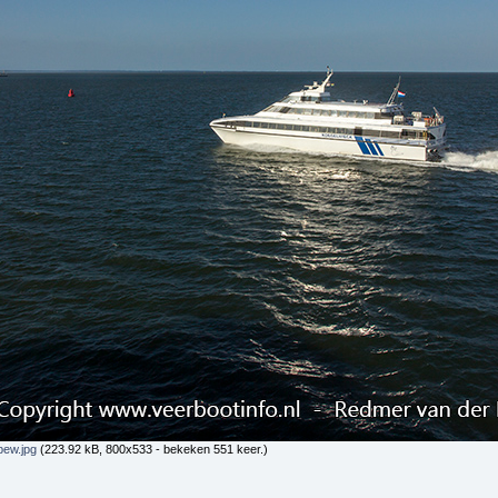
bew.jpg
(223.92 kB, 800x533 - bekeken 551 keer.)