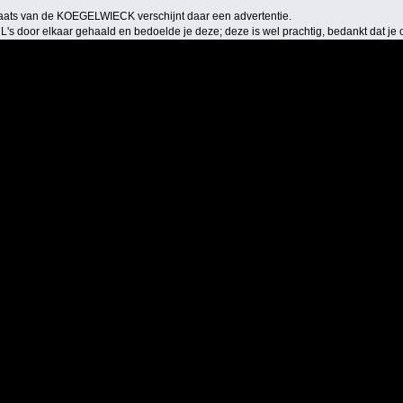
laats van de KOEGELWIECK verschijnt daar een advertentie.
RL's door elkaar gehaald en bedoelde je deze; deze is wel prachtig, bedankt dat je o