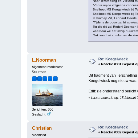
Naar Terschelling en Vlieland 
"Zodra wij de volgende conces
Snelboot MS Koegelwieck bij Te
Snelboot MS Koegelwieck bij Te
© Omroep Zilt, Lennard Geerts
"Tijdens de bouw zal hij sowies
Tot die tijd zal Rederij Doekse
waardoor we het schip duurzam
Ook voor het comfort en de stan
Re: Koegelwieck
L.Noorman
«
Reactie #331 Gepost o
Algemene moderator
Stuurman
Dit fragment van Terschelling
Koegelwieck nog nieuw was.
Edit: zie onderstaand bericht 
«
Laatst bewerkt op: 15 februari
Berichten: 656
Geslacht:
Re: Koegelwieck
Christian
«
Reactie #332 Gepost o
Machinist