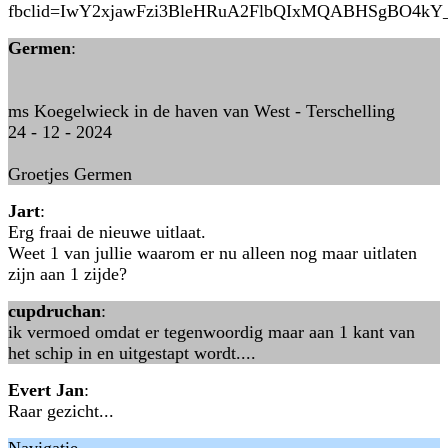
fbclid=IwY2xjawFzi3BleHRuA2FlbQIxMQABHSgBO4k
Germen
:
ms Koegelwieck in de haven van West - Terschelling
24 - 12 - 2024
Groetjes Germen
Jart
:
Erg fraai de nieuwe uitlaat.
Weet 1 van jullie waarom er nu alleen nog maar uitlaten
zijn aan 1 zijde?
cupdruchan
:
ik vermoed omdat er tegenwoordig maar aan 1 kant van
het schip in en uitgestapt wordt....
Evert Jan
:
Raar gezicht...