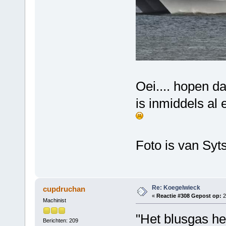
Oei.... hopen d
is inmiddels al
Foto is van Syt
Re: Koegelwieck
cupdruchan
«
Reactie #308 Gepost op:
2
Machinist
"Het blusgas he
Berichten: 209