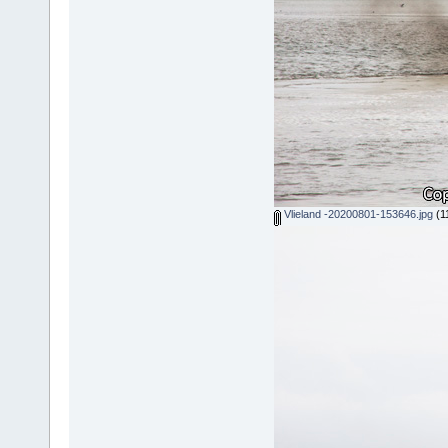
Vlieland -20200801-153646.jpg
(1