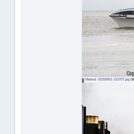
Vlieland -20200801-153707.jpg
(9