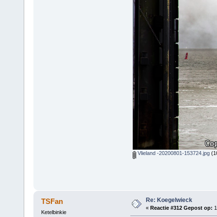
Vlieland -20200801-153724.jpg
(1
Re: Koegelwieck
TSFan
«
Reactie #312 Gepost op:
1
Ketelbinkie