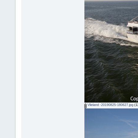
Vlieland -20190825-180627.jpg
(1