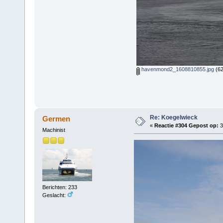
havenmond2_1608810855.jpg
(62
Re: Koegelwieck
Germen
«
Reactie #304 Gepost op:
3
Machinist
Berichten: 233
Geslacht: