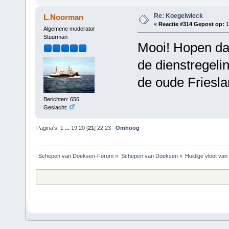
Re: Koegelwieck
L.Noorman
«
Reactie #314 Gepost op:
1
Algemene moderator
Stuurman
Mooi! Hopen da
de dienstregeli
de oude Friesla
Berichten: 656
Geslacht:
Pagina's:
1
...
19
20
[
21
]
22
23
Omhoog
Schepen van Doeksen-Forum
»
Schepen van Doeksen
»
Huidige vloot va