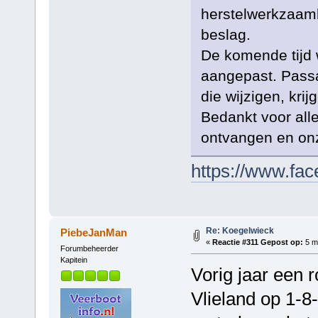
herstelwerkzaam
beslag.
De komende tijd 
aangepast. Passa
die wijzigen, kri
Bedankt voor all
ontvangen en on
https://www.fa
Re: Koegelwieck
PiebeJanMan
«
Reactie #311 Gepost op:
5 me
Forumbeheerder
Kapitein
Vorig jaar een
Vlieland op 1-8