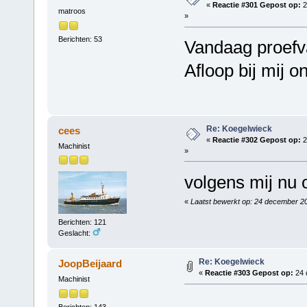
«
Reactie #301 Gepost op:
2
matroos
»
Berichten: 53
Vandaag proefva
Afloop bij mij 
Re: Koegelwieck
cees
«
Reactie #302 Gepost op:
2
Machinist
»
volgens mij nu 
«
Laatst bewerkt op: 24 december 2
Berichten: 121
Geslacht:
Re: Koegelwieck
JoopBeijaard
«
Reactie #303 Gepost op:
24 
Machinist
Berichten: 143