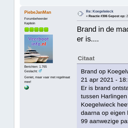
Re: Koegelwieck
PiebeJanMan
«
Reactie #306 Gepost op:
2
Forumbeheerder
Kapitein
Brand in de ma
er is....
Citaat
Berichten: 1.765
Brand op Koegelwie
Geslacht:
Geniet, maar vaar met regelmaat
21 apr 2021 - 18
mee!
Er is brand onts
tussen Harlingen 
Koegelwieck heeft
daarna op eigen 
99 aanwezige pas