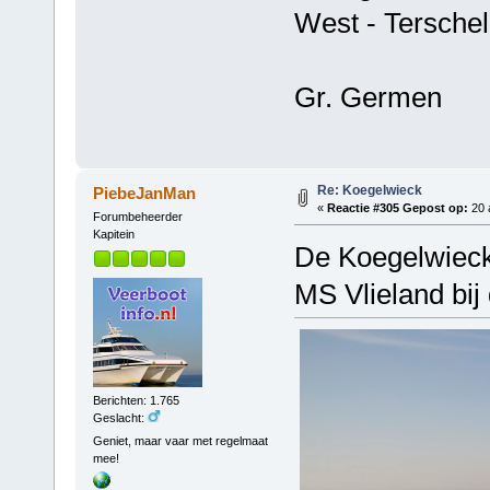
West - Terschel
Gr. Germen
Re: Koegelwieck
PiebeJanMan
«
Reactie #305 Gepost op:
20 a
Forumbeheerder
Kapitein
De Koegelwieck
MS Vlieland bij
Berichten: 1.765
Geslacht:
Geniet, maar vaar met regelmaat
mee!