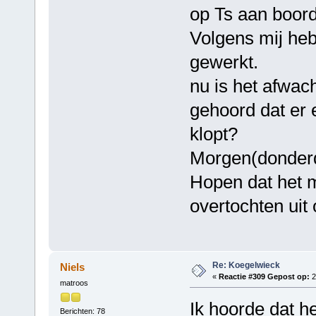
op Ts aan boord
Volgens mij he
gewerkt.
nu is het afwac
gehoord dat er 
klopt?
Morgen(donderda
Hopen dat het m
overtochten uit 
Re: Koegelwieck
Niels
«
Reactie #309 Gepost op:
2
matroos
Ik hoorde dat h
Berichten: 78