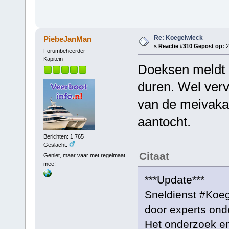
Re: Koegelwieck
PiebeJanMan
«
Reactie #310 Gepost op:
2
Forumbeheerder
Kapitein
Doeksen meldt 
duren. Wel ver
van de meivaka
aantocht.
Berichten: 1.765
Geslacht:
Citaat
Geniet, maar vaar met regelmaat
mee!
***Update***
Sneldienst #Koege
door experts ond
Het onderzoek e