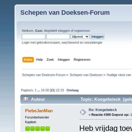
Schepen van Doeksen-Forum
Welkom,
Gast
. Alsjeblieft
inloggen
of
registreren
.
Login met gebruikersnaam, wachtwoord en sessielengte
Index
Help
Zoek
Inloggen
Registreren
Schepen van Doeksen-Forum
»
Schepen van Doeksen
»
Huidige vloot va
Pagina's:
1
...
19
20
[
21
]
22
23
Omlaag
Auteur
Topic: Koegelwieck (gele
Re: Koegelwieck
PiebeJanMan
«
Reactie #300 Gepost op:
1
Forumbeheerder
Kapitein
Heb vrijdag toe