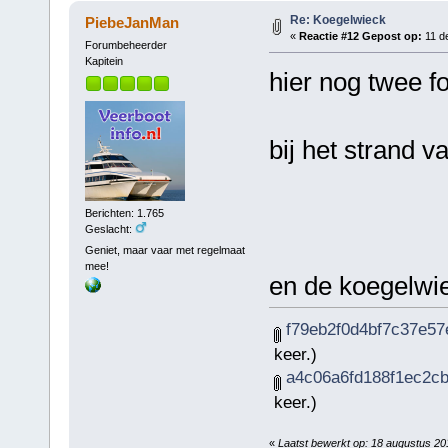
Re: Koegelwieck
PiebeJanMan
«
Reactie #12 Gepost op:
11 d
Forumbeheerder
Kapitein
hier nog twee f
bij het strand va
Berichten: 1.765
Geslacht:
Geniet, maar vaar met regelmaat
mee!
en de koegelwi
f79eb2f0d4bf7c37e57
keer.)
a4c06a6fd188f1ec2cb
keer.)
«
Laatst bewerkt op: 18 augustus 2