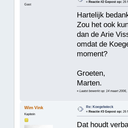
«
Reactie #2 Gepost op:
26 f
Gast
Hartelijk bedan
Zou het ook kun
dan de Arie Viss
omdat de Koegel
moment?
Groeten,
Marten.
«
Laatst bewerkt op: 14 maart 2006,
Re: Koegelwieck
Wim Vink
«
Reactie #3 Gepost op:
26 f
Kapitein
Dat houdt verb