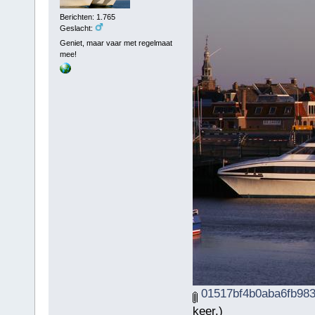
Berichten: 1.765
Geslacht:
Geniet, maar vaar met regelmaat
mee!
01517bf4b0aba6fb983
keer.)