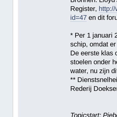
Register,
http:/
id=47
en dit for
* Per 1 januari 
schip, omdat er 
De eerste klas 
stoelen onder he
water, nu zijn d
** Dienstsnelhe
Rederij Doekse
Topicstart: Pi