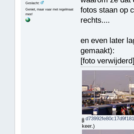
Geslacht:
fotos staan op 
Geniet, maar vaar met regelmaat
mee!
rechts....
en even later la
gemaakt):
[foto verwijderd
d73992fe80c17d9f181
keer.)