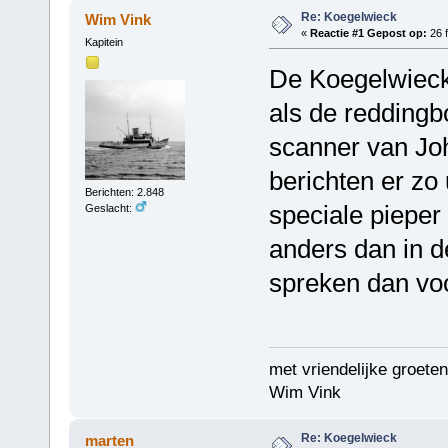
Re: Koegelwieck
Wim Vink
«
Reactie #1 Gepost op:
26 f
Kapitein
De Koegelwieck 
als de reddingbo
scanner van Joh
berichten er zo
Berichten: 2.848
speciale pieper
Geslacht:
anders dan in d
spreken dan voo
met vriendelijke groeten
Wim Vink
Re: Koegelwieck
marten