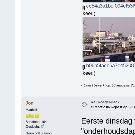
cc54a3a1bcf094ef53f
keer.)
b06b5face6a7e453087
keer.)
«
Laatst bewerkt op: 18 augustus 2
Re: Koegelwieck
Jon
«
Reactie #6 Gepost op:
23 a
Machinist
Eerste dinsdag 
Berichten: 164
Geslacht:
"onderhoudsda
Geen golf te hoog...