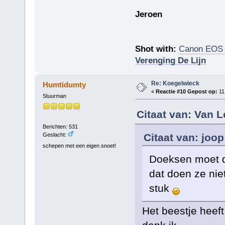
Jeroen
Shot with:
Canon EOS
Verenging De Lijn
Re: Koegelwieck
Humtidumty
«
Reactie #10 Gepost op:
11
Stuurman
Citaat van: Van 
Berichten: 531
Citaat van: joo
Geslacht:
schepen met een eigen snoet!
Doeksen moet d
dat doen ze nie
stuk
Het beestje heeft