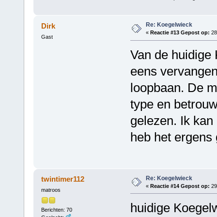
Re: Koegelwieck
Dirk
«
Reactie #13 Gepost op:
28 
Gast
Van de huidige 
eens vervangen,
loopbaan. De mo
type en betrouw
gelezen. Ik kan
heb het ergens 
Re: Koegelwieck
twintimer112
«
Reactie #14 Gepost op:
29 
matroos
huidige Koegelw
Berichten: 70