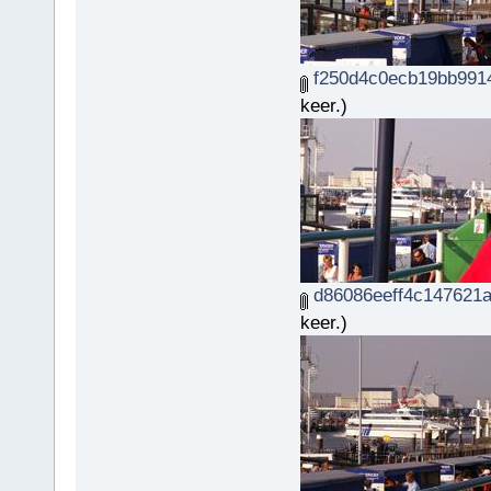
f250d4c0ecb19bb9914
keer.)
d86086eeff4c147621a
keer.)