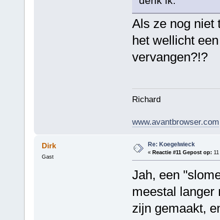
denk ik.
Als ze nog niet 
het wellicht een
vervangen?!?
Richard
www.avantbrowser.com
Re: Koegelwieck
Dirk
«
Reactie #11 Gepost op:
11 
Gast
Jah, een "slome
meestal langer
zijn gemaakt, e