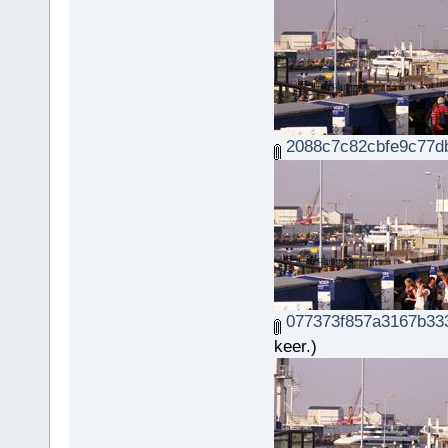
2088c7c82cbfe9c77db
077373f857a3167b333
keer.)