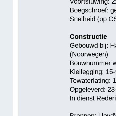
Voortstuwing: 2
Boegschroef: g
Snelheid (op C
Constructie
Gebouwd bij: Ha
(Noorwegen)
Bouwnummer we
Kiellegging: 15
Tewaterlating: 
Opgeleverd: 23
In dienst Rederi
Bronnen: Lloyd's