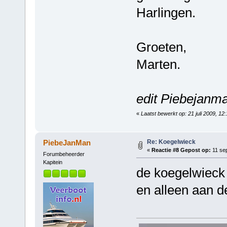
Harlingen.
Groeten,
Marten.
edit Piebejanm
«
Laatst bewerkt op: 21 juli 2009, 1
Re: Koegelwieck
PiebeJanMan
«
Reactie #8 Gepost op:
11 sep
Forumbeheerder
Kapitein
de koegelwieck z
en alleen aan 