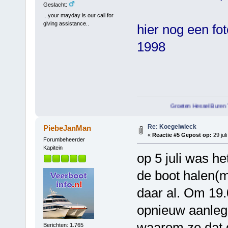
Geslacht:
...your mayday is our call for
giving assistance..
hier nog een fo
1998
Groeten Hessel Buren Terschelling
Re: Koegelwieck
PiebeJanMan
«
Reactie #5 Gepost op:
29 jul
Forumbeheerder
Kapitein
op 5 juli was he
de boot halen(m
daar al. Om 19.
opnieuw aanlegg
waarom ze dat 
Berichten: 1.765