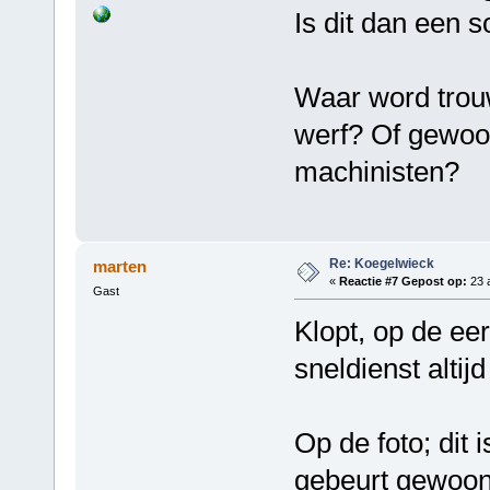
Is dit dan een 
Waar word trou
werf? Of gewoon
machinisten?
Re: Koegelwieck
marten
«
Reactie #7 Gepost op:
23 a
Gast
Klopt, op de ee
sneldienst alti
Op de foto; dit
gebeurt gewoon 