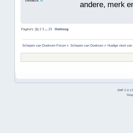
Geslacht:
andere, merk en
Pagina's: [
1
]
2
3
...
23
Omhoog
Schepen van Doeksen-Forum
»
Schepen van Doeksen
»
Huidige vloot va
SMF 2.0.1
Simp