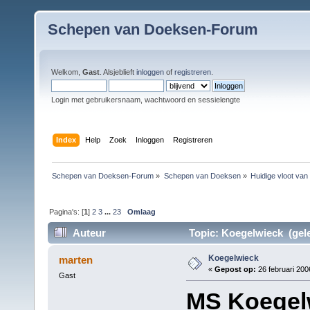
Schepen van Doeksen-Forum
Welkom,
Gast
. Alsjeblieft
inloggen
of
registreren
.
Login met gebruikersnaam, wachtwoord en sessielengte
Index
Help
Zoek
Inloggen
Registreren
Schepen van Doeksen-Forum
»
Schepen van Doeksen
»
Huidige vloot va
Pagina's: [
1
]
2
3
...
23
Omlaag
Auteur
Topic: Koegelwieck (gele
Koegelwieck
marten
«
Gepost op:
26 februari 200
Gast
MS Koegel