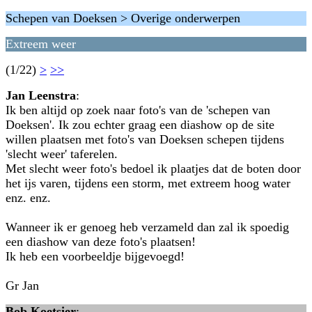
Schepen van Doeksen > Overige onderwerpen
Extreem weer
(1/22)
>
>>
Jan Leenstra
:
Ik ben altijd op zoek naar foto's van de 'schepen van
Doeksen'. Ik zou echter graag een diashow op de site
willen plaatsen met foto's van Doeksen schepen tijdens
'slecht weer' taferelen.
Met slecht weer foto's bedoel ik plaatjes dat de boten door
het ijs varen, tijdens een storm, met extreem hoog water
enz. enz.
Wanneer ik er genoeg heb verzameld dan zal ik spoedig
een diashow van deze foto's plaatsen!
Ik heb een voorbeeldje bijgevoegd!
Gr Jan
Bob Koetsier
: