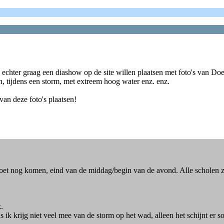
 echter graag een diashow op de site willen plaatsen met foto's van Doek
en, tijdens een storm, met extreem hoog water enz. enz.
an deze foto's plaatsen!
oet nog komen, eind van de middag/begin van de avond. Alle scholen zi
.
 ik krijg niet veel mee van de storm op het wad, alleen het schijnt er s