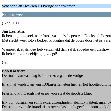
Schepen van Doeksen > Overige onderwerpen
Extreem weer
(1/22)
>
>>
Jan Leenstra
:
Ik ben altijd op zoek naar foto's van de 'schepen van Doeksen'. Ik zou
Met slecht weer foto's bedoel ik plaatjes dat de boten door het ijs var
Wanneer ik er genoeg heb verzameld dan zal ik spoedig een diashow v
Ik heb een voorbeeldje bijgevoegd!
Gr Jan
Bob Koetsier
:
De storm van vandaag is 5 keer zo erg als de vorige.
Er zijn al windstoten van 130km/u gemeten hier, en het hoogtepunt m
Friesland krijgt zoals het er nu voor staat de grootste klap.
Elk uur journaal, en soms extra uitzendingen, slecht kwaliteit, maar ok
De scanner van de brandaris is overbelast, en begeeft het soms ook dus