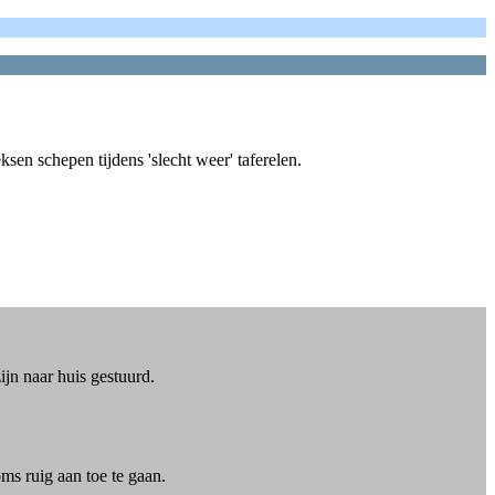
sen schepen tijdens 'slecht weer' taferelen.
jn naar huis gestuurd.
oms ruig aan toe te gaan.