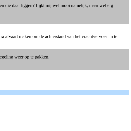
pen die daar liggen? Lijkt mij wel mooi namelijk, maar wel erg
ra afvaart maken om de achterstand van het vrachtvervoer in te
egeling weer op te pakken.