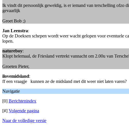
Ik vindt dit persoonlijk geweldig, is er iemand van terschelling ofzo 
gevaarlijk
Groet Bob ;)
Jan Leenstra
:
Op de Doeksen schepen wordt weer wacht gelopen voor eventuele calam
lopen.
natureboy
:
Klopt helemaal, de Friesland vertrekt vannacht om 2.00u van Tersche
Groeten Pieter,
ilovemidsland
:
ff een vraagje kunnen ze de midsland met dit weer niet laten varen? 
Navigatie
[0]
Berichtenindex
[#]
Volgende pagina
Naar de volledige versie