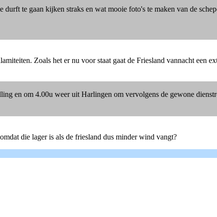
die durft te gaan kijken straks en wat mooie foto's te maken van de sche
iteiten. Zoals het er nu voor staat gaat de Friesland vannacht een ext
lling en om 4.00u weer uit Harlingen om vervolgens de gewone dienstr
omdat die lager is als de friesland dus minder wind vangt?