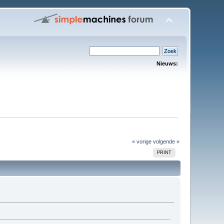
Nieuws:
« vorige
volgende »
PRINT