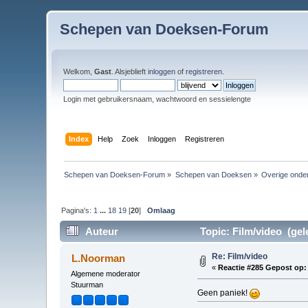
Schepen van Doeksen-Forum
Welkom,
Gast
. Alsjeblieft
inloggen
of
registreren
.
Login met gebruikersnaam, wachtwoord en sessielengte
Index
Help
Zoek
Inloggen
Registreren
Schepen van Doeksen-Forum
»
Schepen van Doeksen
»
Overige onde
Pagina's:
1
...
18
19
[
20
]
Omlaag
Auteur
Topic: Film/video (gel
Re: Film/video
L.Noorman
«
Reactie #285 Gepost op:
Algemene moderator
Stuurman
Geen paniek!