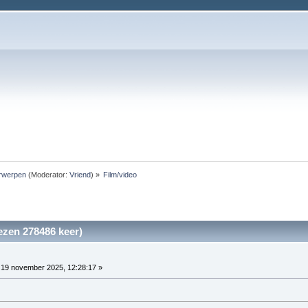
rwerpen
(Moderator:
Vriend
) »
Film/video
ezen 278486 keer)
19 november 2025, 12:28:17 »