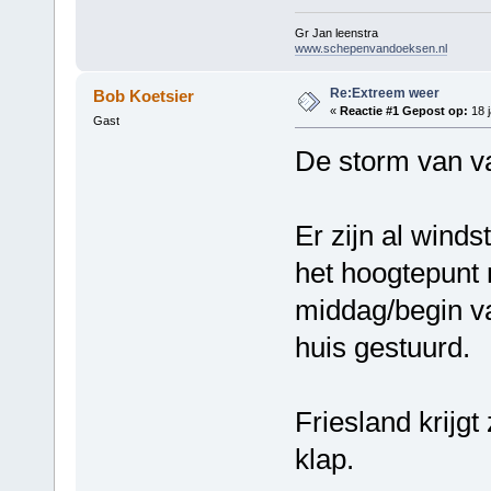
Gr Jan leenstra
www.schepenvandoeksen.nl
Re:Extreem weer
Bob Koetsier
«
Reactie #1 Gepost op:
18 j
Gast
De storm van va
Er zijn al wind
het hoogtepunt
middag/begin va
huis gestuurd.
Friesland krijgt
klap.