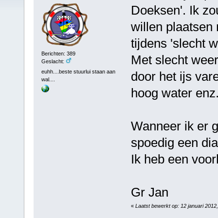
Doeksen'. Ik zo
willen plaatsen
tijdens 'slecht w
Berichten: 389
Met slecht weer 
Geslacht:
euhh....beste stuurlui staan aan
door het ijs va
wal....
hoog water enz.
Wanneer ik er 
spoedig een dia
Ik heb een voor
Gr Jan
«
Laatst bewerkt op: 12 januari 2012