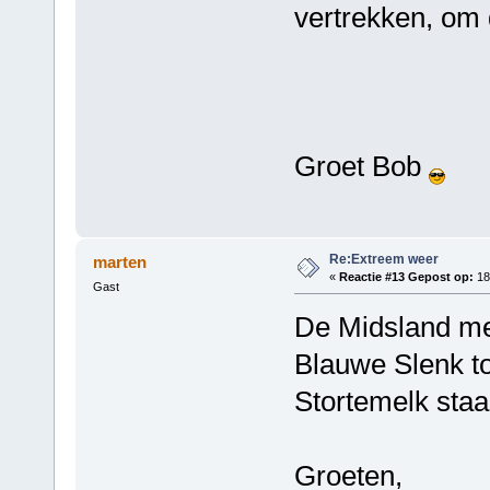
vertrekken, om 
Groet Bob
Re:Extreem weer
marten
«
Reactie #13 Gepost op:
18
Gast
De Midsland mel
Blauwe Slenk to
Stortemelk staa
Groeten,