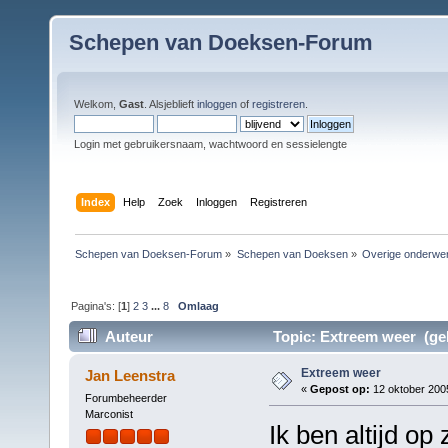
Schepen van Doeksen-Forum
Welkom,
Gast
. Alsjeblieft
inloggen
of
registreren
.
Login met gebruikersnaam, wachtwoord en sessielengte
Index
Help
Zoek
Inloggen
Registreren
Schepen van Doeksen-Forum
»
Schepen van Doeksen
»
Overige onderwe
Pagina's: [
1
]
2
3
...
8
Omlaag
Auteur
Topic: Extreem weer (gel
Extreem weer
Jan Leenstra
«
Gepost op:
12 oktober 2005
Forumbeheerder
Marconist
Ik ben altijd op