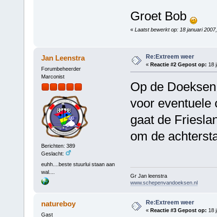
Groet Bob
«
Laatst bewerkt op: 18 januari 2007
Re:Extreem weer
Jan Leenstra
«
Reactie #2 Gepost op:
18 j
Forumbeheerder
Marconist
Op de Doeksen 
voor eventuele c
gaat de Friesla
om de achtersta
Berichten: 389
Geslacht:
euhh....beste stuurlui staan aan
wal....
Gr Jan leenstra
www.schepenvandoeksen.nl
Re:Extreem weer
natureboy
«
Reactie #3 Gepost op:
18 j
Gast