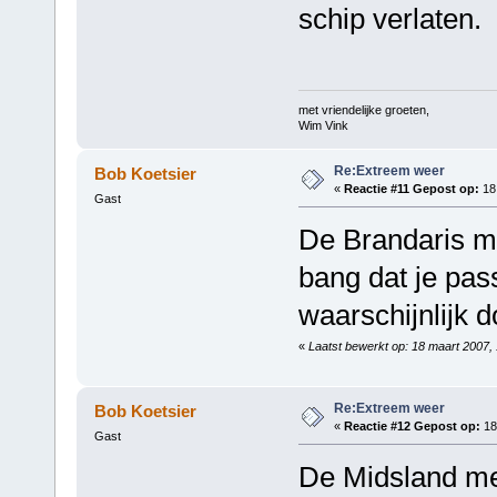
schip verlaten.
met vriendelijke groeten,
Wim Vink
Re:Extreem weer
Bob Koetsier
«
Reactie #11 Gepost op:
18 
Gast
De Brandaris me
bang dat je pas
waarschijnlijk 
«
Laatst bewerkt op: 18 maart 2007,
Re:Extreem weer
Bob Koetsier
«
Reactie #12 Gepost op:
18
Gast
De Midsland meld