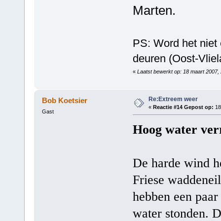
Marten.
PS: Word het niet 
deuren (Oost-Vlie
«
Laatst bewerkt op: 18 maart 2007,
Re:Extreem weer
Bob Koetsier
«
Reactie #14 Gepost op:
18
Gast
Hoog water verr
De harde wind h
Friese waddeneil
hebben een paar 
water stonden. D