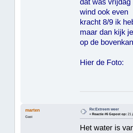
dat was vrijdag
wind ook even
kracht 8/9 ik h
maar dan kijk je
op de bovenkan
Hier de Foto:
Groeten H
Re:Extreem weer
marten
«
Reactie #6 Gepost op:
21 j
Gast
Het water is va