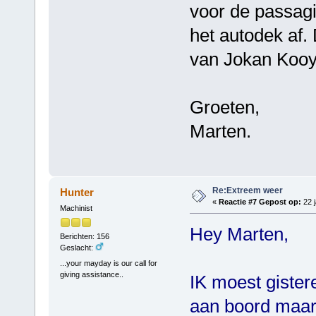
voor de passagi
het autodek af.
van Jokan Koo
Groeten,
Marten.
Re:Extreem weer
Hunter
«
Reactie #7 Gepost op:
22 j
Machinist
Hey Marten,
Berichten: 156
Geslacht:
...your mayday is our call for
giving assistance..
IK moest gister
aan boord maar 