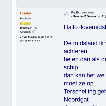
Re:Extreem weer
Hunter
«
Reactie #5 Gepost op:
21 j
Machinist
Hallo ilovemids
Berichten: 156
Geslacht:
...your mayday is our call for
giving assistance..
De midsland ik 
achteren
he en dan als d
schip
dan kan het we
moet ze op
Terschelling g
Noordgat