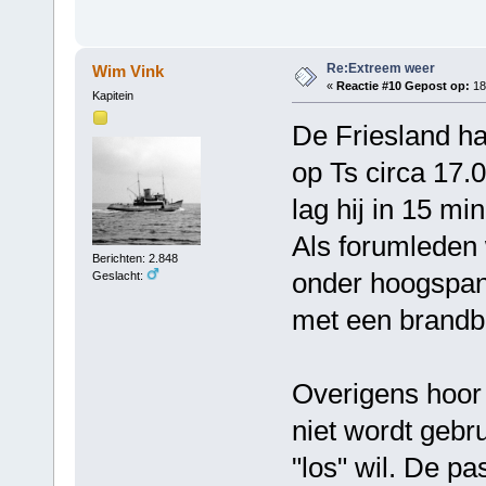
Re:Extreem weer
Wim Vink
«
Reactie #10 Gepost op:
18
Kapitein
De Friesland h
op Ts circa 17.
lag hij in 15 mi
Als forumleden
Berichten: 2.848
onder hoogspan
Geslacht:
met een brandbl
Overigens hoor 
niet wordt gebru
"los" wil. De p