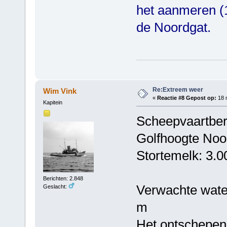
het aanmeren (
de Noordgat.
Groeten H
Re:Extreem weer
Wim Vink
«
Reactie #8 Gepost op:
18 m
Kapitein
Scheepvaartberi
Golfhoogte Noo
Stortemelk: 3.0
Berichten: 2.848
Verwachte wate
Geslacht:
m
Het ontschepen 