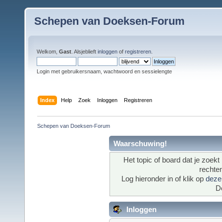
Schepen van Doeksen-Forum
Welkom,
Gast
. Alsjeblieft
inloggen
of
registreren
.
Login met gebruikersnaam, wachtwoord en sessielengte
Index
Help
Zoek
Inloggen
Registreren
Schepen van Doeksen-Forum
Waarschuwing!
Het topic of board dat je zoekt
rechten
Log hieronder in of klik op
deze 
D
Inloggen