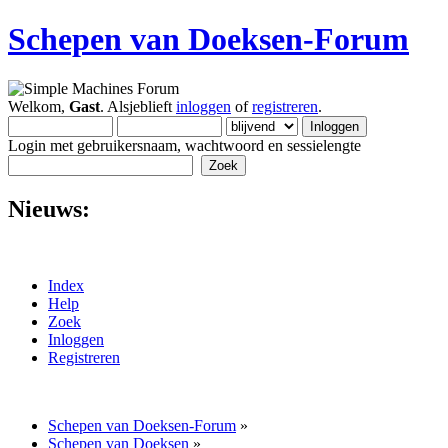
Schepen van Doeksen-Forum
Welkom,
Gast
. Alsjeblieft
inloggen
of
registreren
.
Login met gebruikersnaam, wachtwoord en sessielengte
Nieuws:
Index
Help
Zoek
Inloggen
Registreren
Schepen van Doeksen-Forum
»
Schepen van Doeksen
»