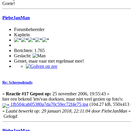
Goeie!
PiebeJanMan
Forumbeheerder
Kapitein
Berichten: 1.765
Geslacht:
Geniet, maar vaar met regelmaat mee!
Re: Scheepsdetails
«
Reactie #17 Gepost op:
25 november 2006, 19:55:43 »
hier een bekend 'iets'van doeksen, maar niet veel gezien op foto's:
1fb504cab05380a7da70c59ec72f4e75.jpg
(104.27 kB, 550x413 -
«
Laatst bewerkt op: 29 januari 2018, 22:11:04 door PiebeJanMan
»
Gelogd
PiebeJanMan