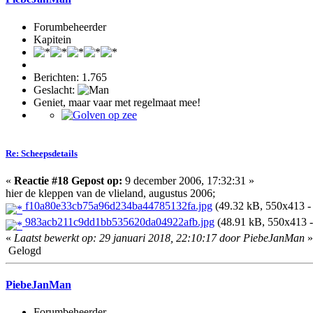
Forumbeheerder
Kapitein
Berichten: 1.765
Geslacht:
Geniet, maar vaar met regelmaat mee!
Re: Scheepsdetails
«
Reactie #18 Gepost op:
9 december 2006, 17:32:31 »
hier de kleppen van de vlieland, augustus 2006;
f10a80e33cb75a96d234ba44785132fa.jpg
(49.32 kB, 550x413 - 
983acb211c9dd1bb535620da04922afb.jpg
(48.91 kB, 550x413 -
«
Laatst bewerkt op: 29 januari 2018, 22:10:17 door PiebeJanMan
»
Gelogd
PiebeJanMan
Forumbeheerder