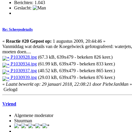
Berichten: 1.043
Geslacht:
Re: Scheepsdetails
«
Reactie #20 Gepost op:
1 augustus 2009, 20:44:46 »
Vanmiddag wat details van de Koegelwieck gefotografeerd: waterjets, s
moeten doen....
P1030928.jpg
(67.3 kB, 639x479 - bekeken 826 keer.)
P1030934.jpg
(61.99 kB, 639x479 - bekeken 833 keer.)
P1030937.jpg
(40.52 kB, 639x479 - bekeken 865 keer.)
P1030939.jpg
(29.03 kB, 639x479 - bekeken 876 keer.)
«
Laatst bewerkt op: 29 januari 2018, 22:08:21 door PiebeJanMan
»
Gelogd
Vriend
Algemene moderator
Stuurman