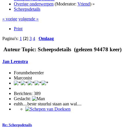
Overige onderwerpen
(Moderator:
Vriend
) »
Scheepsdetails
« vorige
volgende »
Print
Pagina's:
1
[
2
]
3
4
Omlaag
Auteur
Topic: Scheepsdetails (gelezen 94478 keer)
Jan Leenstra
Forumbeheerder
Marconist
Berichten: 389
Geslacht:
euhh....beste stuurlui staan aan wal....
Re: Scheepsdetails