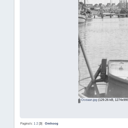
Oceaan.jpg
(129.26 kB, 1274x999
Pagina's:
1
2
[
3
]
Omhoog