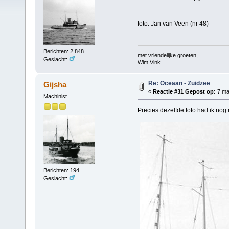
foto: Jan van Veen (nr 48)
Berichten: 2.848
met vriendelijke groeten,
Geslacht:
Wim Vink
Re: Oceaan - Zuidzee
Gijsha
«
Reactie #31 Gepost op:
7 maa
Machinist
Precies dezelfde foto had ik nog
Berichten: 194
Geslacht: