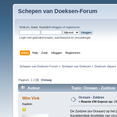
Schepen van Doeksen-Forum
Welkom,
Gast
. Alsjeblieft
inloggen
of
registreren
.
Login met gebruikersnaam, wachtwoord en sessielengte
Index
Help
Zoek
Inloggen
Registreren
Schepen van Doeksen-Forum
»
Schepen van Doeksen
»
Doeksen slepers
Pagina's:
1
2
[
3
]
Omlaag
Auteur
Topic: Oceaan - Zuidzee 
Oceaan - Zuidzee
Wim Vink
«
Reactie #30 Gepost op:
28
Kapitein
De Zuidzee (ex-Oceaan) op het p
Karakteristiek doorkijkje van circ